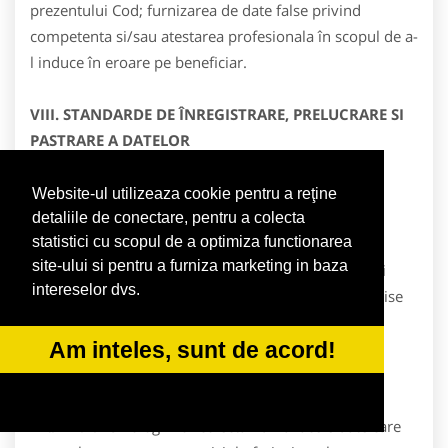
prezentului Cod; furnizarea de date false privind
competenta si/sau atestarea profesionala în scopul de a-
l induce în eroare pe beneficiar.
VIII. STANDARDE DE ÎNREGISTRARE, PRELUCRARE SI
PASTRARE A DATELOR
Obtinerea permisiunii
Website-ul utilizeaza cookie pentru a reţine
detaliile de conectare, pentru a colecta
statistici cu scopul de a optimiza functionarea
Art. VIII.1. Psihologii trebuie sa obtina permisiunea
site-ului si pentru a furniza marketing in baza
clientilor/subiectilor sau a reprezentantilor lor legali
intereselor dvs.
înainte de a efectua înregistrari audio, video sau scrise
în timpul furnizarii serviciilor sau în cercetare.
Am inteles, sunt de acord!
Pastrarea datelor
Art. VIII.2. Psihologii vor colecta numai acele date care