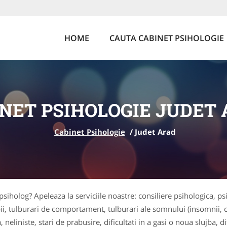
HOME
CAUTA CABINET PSIHOLOGIE
NET PSIHOLOGIE JUDET
Cabinet Psihologie
/
Judet Arad
psiholog? Apeleaza la serviciile noastre: consiliere psihologica, p
ii, tulburari de comportament, tulburari ale somnului (insomnii, c
liniste, stari de prabusire, dificultati in a gasi o noua slujba, dific