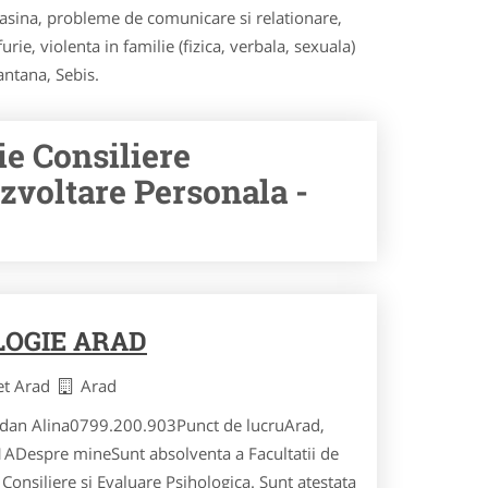
masina, probleme de comunicare si relationare,
ie, violenta in familie (fizica, verbala, sexuala)
antana, Sebis.
ie Consiliere
zvoltare Personala -
LOGIE ARAD
et Arad
Arad
rdan Alina0799.200.903Punct de lucruArad,
.1ADespre mineSunt absolventa a Facultatii de
 Consiliere si Evaluare Psihologica. Sunt atestata