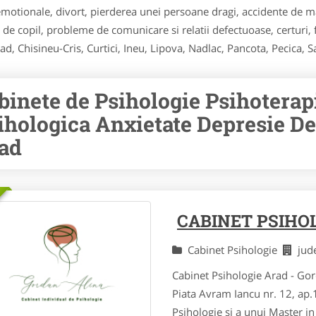
i emotionale, divort, pierderea unei persoane dragi, accidente de 
e copil, probleme de comunicare si relatii defectuoase, certuri, fur
rad, Chisineu-Cris, Curtici, Ineu, Lipova, Nadlac, Pancota, Pecica, S
binete de Psihologie Psihoterap
ihologica Anxietate Depresie De
ad
CABINET PSIHO
Cabinet Psihologie
jud
Cabinet Psihologie Arad - Go
Piata Avram Iancu nr. 12, ap
Psihologie si a unui Master in