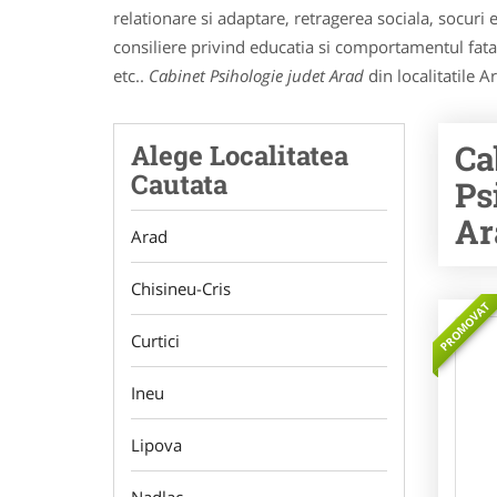
relationare si adaptare, retragerea sociala, socur
consiliere privind educatia si comportamentul fata d
etc..
Cabinet Psihologie judet Arad
din localitatile A
Ca
Alege Localitatea
Cautata
Ps
Ar
Arad
Chisineu-Cris
PROMOVAT
Curtici
Ineu
Lipova