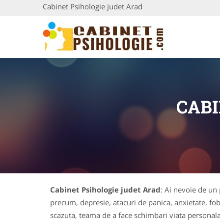
Cabinet Psihologie judet Arad
CABI
Cabinet Psihologie judet Arad
: Ai nevoie de un 
precum, depresie, atacuri de panica, anxietate, fob
scazuta, teama de a face schimbari viata personala, ne