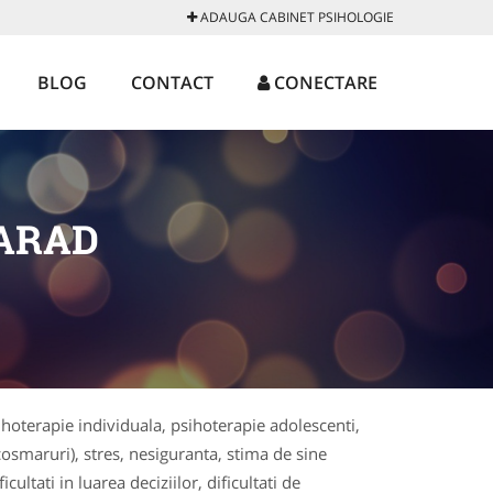
ADAUGA CABINET PSIHOLOGIE
BLOG
CONTACT
CONECTARE
 ARAD
sihoterapie individuala, psihoterapie adolescenti,
osmaruri), stres, nesiguranta, stima de sine
ultati in luarea deciziilor, dificultati de