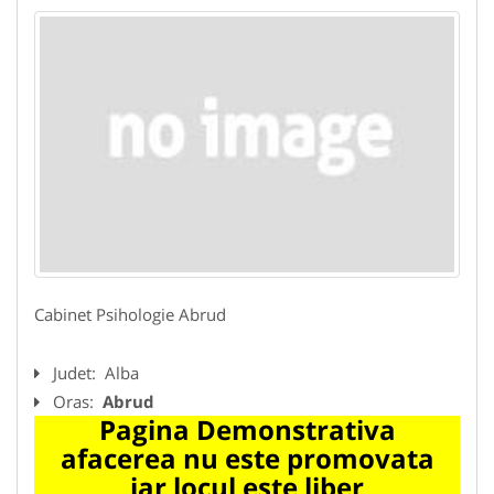
Cabinet Psihologie Abrud
Judet:
Alba
Oras:
Abrud
Pagina Demonstrativa
afacerea nu este promovata
iar locul este liber