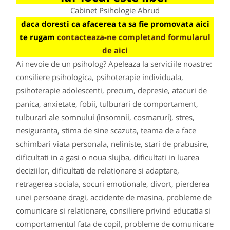
Cabinet Psihologie Abrud
daca doresti ca afacerea ta sa fie promovata aici
te rugam
contacteaza-ne completand formularul
de aici
Ai nevoie de un psiholog? Apeleaza la serviciile noastre:
consiliere psihologica, psihoterapie individuala,
psihoterapie adolescenti, precum, depresie, atacuri de
panica, anxietate, fobii, tulburari de comportament,
tulburari ale somnului (insomnii, cosmaruri), stres,
nesiguranta, stima de sine scazuta, teama de a face
schimbari viata personala, neliniste, stari de prabusire,
dificultati in a gasi o noua slujba, dificultati in luarea
deciziilor, dificultati de relationare si adaptare,
retragerea sociala, socuri emotionale, divort, pierderea
unei persoane dragi, accidente de masina, probleme de
comunicare si relationare, consiliere privind educatia si
comportamentul fata de copil, probleme de comunicare