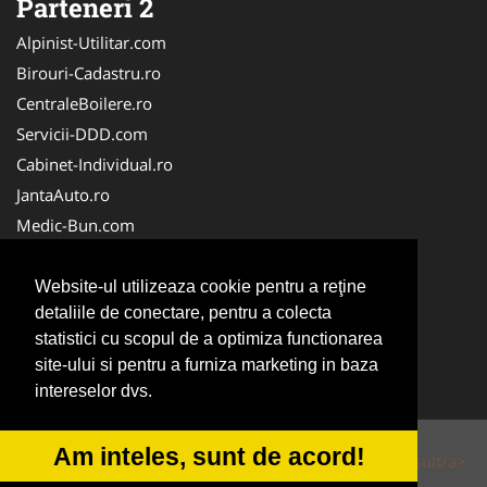
Parteneri 2
Alpinist-Utilitar.com
Birouri-Cadastru.ro
CentraleBoilere.ro
Servicii-DDD.com
Cabinet-Individual.ro
JantaAuto.ro
Medic-Bun.com
NonStopDeschis.ro
Apicultorul.com
Website-ul utilizeaza cookie pentru a reţine
detaliile de conectare, pentru a colecta
CentruInchirieri.ro
statistici cu scopul de a optimiza functionarea
Oftalmologul.ro
site-ului si pentru a furniza marketing in baza
Stomatologul.com
intereselor dvs.
Am inteles, sunt de acord!
© 2014-2026 Powered by
VilonMedia
&
Tokaido Consult/a>