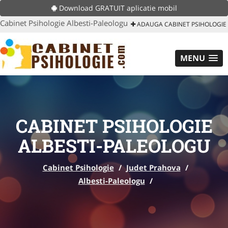
Download GRATUIT aplicatie mobil
Cabinet Psihologie Albesti-Paleologu
ADAUGA CABINET PSIHOLOGIE
MENU
CABINET PSIHOLOGIE
ALBESTI-PALEOLOGU
Cabinet Psihologie
/
Judet Prahova
/
Albesti-Paleologu
/