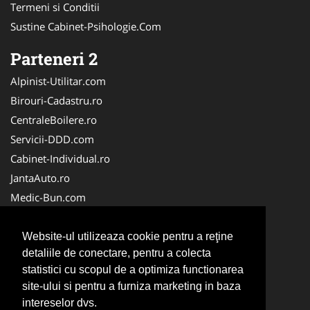
Termeni si Conditii
Sustine Cabinet-Psihologie.Com
Parteneri 2
Alpinist-Utilitar.com
Birouri-Cadastru.ro
CentraleBoilere.ro
Servicii-DDD.com
Cabinet-Individual.ro
JantaAuto.ro
Medic-Bun.com
NonStopDeschis.ro
Apicultorul.com
Website-ul utilizeaza cookie pentru a reţine
detaliile de conectare, pentru a colecta
CentruInchirieri.ro
statistici cu scopul de a optimiza functionarea
Oftalmologul.ro
site-ului si pentru a furniza marketing in baza
Stomatologul.com
intereselor dvs.