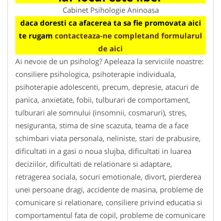
Cabinet Psihologie Aninoasa
daca doresti ca afacerea ta sa fie promovata aici
te rugam
contacteaza-ne completand formularul
de aici
Ai nevoie de un psiholog? Apeleaza la serviciile noastre:
consiliere psihologica, psihoterapie individuala,
psihoterapie adolescenti, precum, depresie, atacuri de
panica, anxietate, fobii, tulburari de comportament,
tulburari ale somnului (insomnii, cosmaruri), stres,
nesiguranta, stima de sine scazuta, teama de a face
schimbari viata personala, neliniste, stari de prabusire,
dificultati in a gasi o noua slujba, dificultati in luarea
deciziilor, dificultati de relationare si adaptare,
retragerea sociala, socuri emotionale, divort, pierderea
unei persoane dragi, accidente de masina, probleme de
comunicare si relationare, consiliere privind educatia si
comportamentul fata de copil, probleme de comunicare