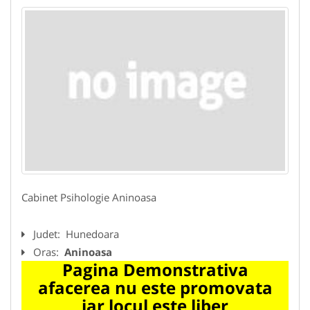
Cabinet Psihologie Aninoasa
Judet:
Hunedoara
Oras:
Aninoasa
Pagina Demonstrativa
afacerea nu este promovata
iar locul este liber