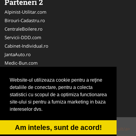
Parteneri 2
Alpinist-Utilitar.com
Birouri-Cadastru.ro
CentraleBoilere.ro
Servicii-DDD.com
Cabinet-Individual.ro
JantaAuto.ro
Medic-Bun.com
NonStopDeschis.ro
Apicultorul.com
Website-ul utilizeaza cookie pentru a reţine
detaliile de conectare, pentru a colecta
CentruInchirieri.ro
statistici cu scopul de a optimiza functionarea
Oftalmologul.ro
site-ului si pentru a furniza marketing in baza
Stomatologul.com
intereselor dvs.
Am inteles, sunt de acord!
© 2014-2026 Powered by
VilonMedia
&
Tokaido Consult/a>