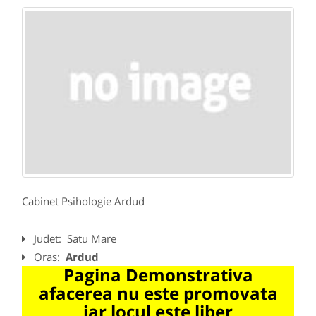
Cabinet Psihologie Ardud
Judet:
Satu Mare
Oras:
Ardud
Pagina Demonstrativa
afacerea nu este promovata
iar locul este liber