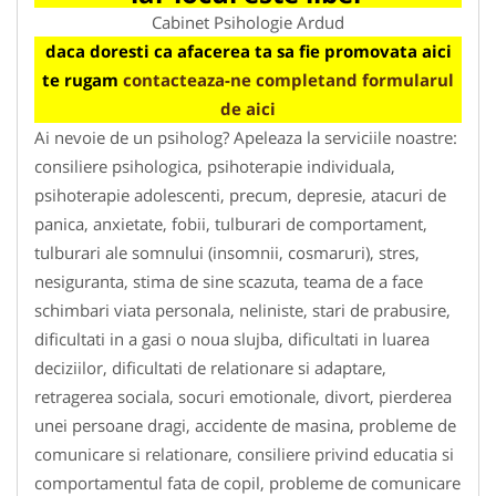
Cabinet Psihologie Ardud
daca doresti ca afacerea ta sa fie promovata aici
te rugam
contacteaza-ne completand formularul
de aici
Ai nevoie de un psiholog? Apeleaza la serviciile noastre:
consiliere psihologica, psihoterapie individuala,
psihoterapie adolescenti, precum, depresie, atacuri de
panica, anxietate, fobii, tulburari de comportament,
tulburari ale somnului (insomnii, cosmaruri), stres,
nesiguranta, stima de sine scazuta, teama de a face
schimbari viata personala, neliniste, stari de prabusire,
dificultati in a gasi o noua slujba, dificultati in luarea
deciziilor, dificultati de relationare si adaptare,
retragerea sociala, socuri emotionale, divort, pierderea
unei persoane dragi, accidente de masina, probleme de
comunicare si relationare, consiliere privind educatia si
comportamentul fata de copil, probleme de comunicare