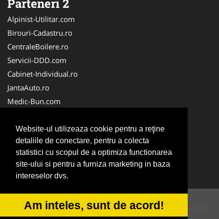
Parteneri 2
Alpinist-Utilitar.com
Birouri-Cadastru.ro
CentraleBoilere.ro
Servicii-DDD.com
Cabinet-Individual.ro
JantaAuto.ro
Medic-Bun.com
NonStopDeschis.ro
Apicultorul.com
Website-ul utilizeaza cookie pentru a reţine
detaliile de conectare, pentru a colecta
CentruInchirieri.ro
statistici cu scopul de a optimiza functionarea
Oftalmologul.ro
site-ului si pentru a furniza marketing in baza
Stomatologul.com
intereselor dvs.
Am inteles, sunt de acord!
© 2014-2026 Powered by
VilonMedia
&
Tokaido Consult/a>