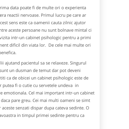
ima data poate fi de multe ori o experienta
era reactii nervoase. Primul lucru pe care ar
acest sens este ca oamenii cauta zilnic ajutor
ntre aceste persoane nu sunt bolnave mintal ci
izita intr-un cabinet psihologic pentru a primi
ent dificil din viata lor. De cele mai multe ori
benefica.
ulii ajutand pacientul sa se relaxeze. Singurul
nu sunt un dusman de temut dar pot deveni
iti ca de obicei un cabinet psihologic este de
Ar putea fi o cutie cu servetele undeva in
are emotionala. Cel mai important intr-un cabinet
iar daca pare greu. Cei mai multi oameni se simt
ar aceste senzati dispar dupa cateva sedinte. O
voastra in timpul primei sedinte pentru ca