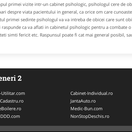
mpul primei vizite intr-un cabinet psihologic, psihologul cere de o
bari despre viata pacientului in general, ca orice om care cunoas
itul primei sedinte psihologul va va intreba de obicei care sunt obie
i raspunde ca va aflati in cabinetul psihologic pentru a combate o
teti simti fericit etc. Raspunsul poate fi cat mai general posibil, s
eneri 2
-Utilitar.com
Cabinet-Individual.ro
-Cadastru.ro
JantaAuto.ro
eBoilere.ro
Medic-Bun.com
i-DDD.com
NonStopDeschis.ro