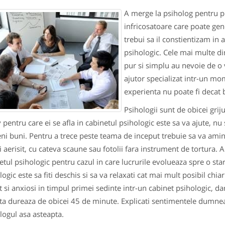
A merge la psiholog pentru pr
infricosatoare care poate gen
trebui sa il constientizam in 
psihologic. Cele mai multe di
pur si simplu au nevoie de o v
ajutor specializat intr-un mom
experienta nu poate fi decat 
Psihologii sunt de obicei grij
 pentru care ei se afla in cabinetul psihologic este sa va ajute, 
eni buni. Pentru a trece peste teama de inceput trebuie sa va amint
i aerisit, cu cateva scaune sau fotolii fara instrument de tortura. 
etul psihologic pentru cazul in care lucrurile evolueaza spre o st
logic este sa fiti deschis si sa va relaxati cat mai mult posibil ch
t si anxiosi in timpul primei sedinte intr-un cabinet psihologic, d
ta dureaza de obicei 45 de minute. Explicati sentimentele dumnea
logul asa asteapta.