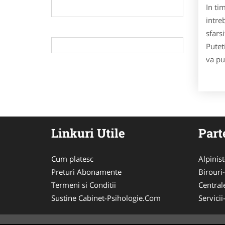
In ti
intre
sfars
Putet
va pu
Linkuri Utile
Part
Cum platesc
Alpinist
Preturi Abonamente
Birouri
Termeni si Conditii
Central
Sustine Cabinet-Psihologie.Com
Servici