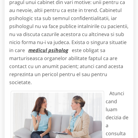
pragul unui cabinet din vari motive: unii pentru ca
au nevoie, altii pentru ca este in trend.
Cabinetul
psihologic sta sub semnul confidentialitatii, iar
psihologul nu va face publice intalnirile cu pacientii,
nu va discuta cazurile acestora cu altcineva si sub
nicio forma nu-i va judeca. Exista o singura situatie
in care
medicul psiholog
este obligat sa
marturiseasca organelor abilitate faptul ca are
contact cu un anumit pacient; atunci cand acesta
reprezinta un pericol pentru el sau pentru
societate.
Atunci
cand
luam
decizia de
a
consulta