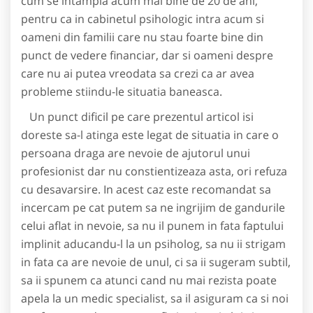
cum se intampla acum mai bine de 20 de ani,
pentru ca in cabinetul psihologic intra acum si
oameni din familii care nu stau foarte bine din
punct de vedere financiar, dar si oameni despre
care nu ai putea vreodata sa crezi ca ar avea
probleme stiindu-le situatia baneasca.
Un punct dificil pe care prezentul articol isi
doreste sa-l atinga este legat de situatia in care o
persoana draga are nevoie de ajutorul unui
profesionist dar nu constientizeaza asta, ori refuza
cu desavarsire. In acest caz este recomandat sa
incercam pe cat putem sa ne ingrijim de gandurile
celui aflat in nevoie, sa nu il punem in fata faptului
implinit aducandu-l la un psiholog, sa nu ii strigam
in fata ca are nevoie de unul, ci sa ii sugeram subtil,
sa ii spunem ca atunci cand nu mai rezista poate
apela la un medic specialist, sa il asiguram ca si noi