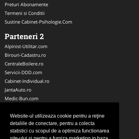
Preturi Abonamente
Termeni si Conditii
Sustine Cabinet-Psihologie.Com
Parteneri 2
Alpinist-Utilitar.com
Birouri-Cadastru.ro
CentraleBoilere.ro
Servicii-DDD.com
Cabinet-Individual.ro
JantaAuto.ro
Medic-Bun.com
NonStopDeschis.ro
Apicultorul.com
Website-ul utilizeaza cookie pentru a reţine
detaliile de conectare, pentru a colecta
CentruInchirieri.ro
statistici cu scopul de a optimiza functionarea
Oftalmologul.ro
site-ului si pentru a furniza marketing in baza