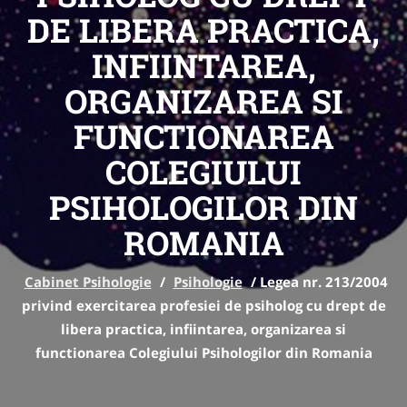
DE LIBERA PRACTICA,
INFIINTAREA,
ORGANIZAREA SI
FUNCTIONAREA
COLEGIULUI
PSIHOLOGILOR DIN
ROMANIA
Cabinet Psihologie
/
Psihologie
/
Legea nr. 213/2004
privind exercitarea profesiei de psiholog cu drept de
libera practica, infiintarea, organizarea si
functionarea Colegiului Psihologilor din Romania