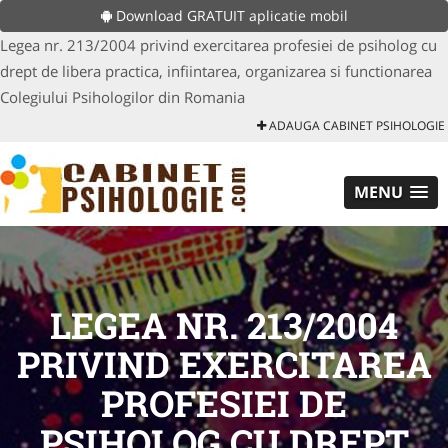
Download GRATUIT aplicatie mobil
Legea nr. 213/2004 privind exercitarea profesiei de psiholog cu
drept de libera practica, infiintarea, organizarea si functionarea
Colegiului Psihologilor din Romania
ADAUGA CABINET PSIHOLOGIE
MENU
LEGEA NR. 213/2004
PRIVIND EXERCITAREA
PROFESIEI DE
PSIHOLOG CU DREPT