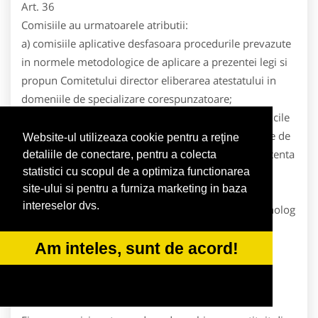
Art. 36
Comisiile au urmatoarele atributii:
a) comisiile aplicative desfasoara procedurile prevazute
in normele metodologice de aplicare a prezentei legi si
propun Comitetului director eliberarea atestatului in
domeniile de specializare corespunzatoare;
b) Comisia metodologica avizeaza metodele si tehnicile
de asistenta psihologica in conformitate cu Normele de
Website-ul utilizeaza cookie pentru a reţine
avizare a metodelor si tehnicilor de evaluare si asistenta
detaliile de conectare, pentru a colecta
psihologica;
statistici cu scopul de a optimiza functionarea
site-ului si pentru a furniza marketing in baza
c) Comisia de deontologie si disciplina urmareste
intereselor dvs.
respectarea Codului deontologic al profesiei de psiholog
cu drept de libera practica, judeca abaterile de la
Am inteles, sunt de acord!
prevederile acestuia si aplica sanctiuni, conform
prezentei legi.
Art. 37