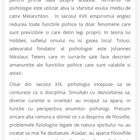
psihologie este utilizat abia la sfarsitul evului mediu de
catre Melanchton. In secolul XVII empirismul englez
reducea toate functiile psihice la doar fenomene care
sunt previzibile si care detin legi proprii. In teoria lui
Hobbes, sufletul omului nu isi gasea locul. Totusi,
adevaratul fondator al psihologiei este Johannes
Nikolaus Tetens care in lucrarile sale face descrieri
amanuntite ale functiilor psihice care sunt valabile si
astazi.
Chiar din secolul XIX, psihologia incepuse sa se
contureze ca o disciplina. Simultan cu dezvoltarea sa,
diverse curente si orientari au inceput sa apara, in
functie cu perspectiva anumitor psihologi. Precum
oricare alta ramura a stiintei ce s-a desprins de filosofie,
problemele fiziologice legate de natura spiritului nu au
incetat sa mai fie dezbatute. Asadar, au aparut filosofiile