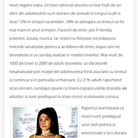
mod negativ viata. Un test national anunta ca mai mult de un
sfert din adolescenti sunt extrem de stresati in timpul scolii si
doar 13% in timpul vacantelor. 34% se asteapta ca stresul sa fie
mai mare in anul urmator. Factorii de stres pot fi familia,
prietenii, scoala, munca. Iar tinerii nu folosesc intotdeauna
metode sanatoase pentru a se elibera de stres, dupa cum ne
dovedeste si un sondaj realizat in mediul tinerilor. Mai mult de
1000 de tineri si 2000 de adulti dovedesc ca obiceiurile
nesanatoase pot incepe din adolescenta fiind asociate cu stresul
si continua si in perioada urmatoare. Cu 21% adulti raportand
stres extrem, sondajul spune ca tinerii copiaza vietile stresate ale
adutilor si sunt predispusi la stres cronic si oboseala cronica.
Raportul avertizeaza ca
tinerii sunt predispusi
unor boli psihice si
emotionale si la o durata