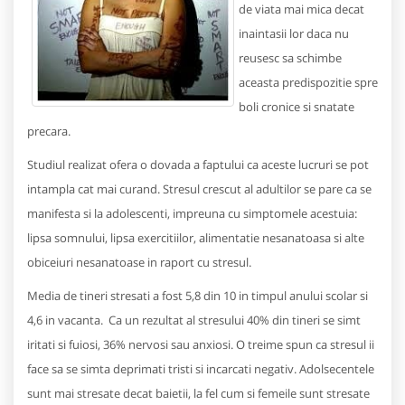
de viata mai mica decat
inaintasii lor daca nu
reusesc sa schimbe
aceasta predispozitie spre
boli cronice si snatate
precara.
Studiul realizat ofera o dovada a faptului ca aceste lucruri se pot
intampla cat mai curand. Stresul crescut al adultilor se pare ca se
manifesta si la adolescenti, impreuna cu simptomele acestuia:
lipsa somnului, lipsa exercitiilor, alimentatie nesanatoasa si alte
obiceiuri nesanatoase in raport cu stresul.
Media de tineri stresati a fost 5,8 din 10 in timpul anului scolar si
4,6 in vacanta. Ca un rezultat al stresului 40% din tineri se simt
iritati si fuiosi, 36% nervosi sau anxiosi. O treime spun ca stresul ii
face sa se simta deprimati tristi si incarcati negativ. Adolsecentele
sunt mai stresate decat baietii, la fel cum si femeile sunt stresate