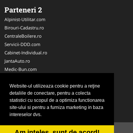
Parteneri 2
Alpinist-Utilitar.com
Birouri-Cadastru.ro
CentraleBoilere.ro
Servicii-DDD.com
Cabinet-Individual.ro
JantaAuto.ro
Medic-Bun.com
NonStopDeschis.ro
Apicultorul.com
Website-ul utilizeaza cookie pentru a reţine
detaliile de conectare, pentru a colecta
CentruInchirieri.ro
statistici cu scopul de a optimiza functionarea
Oftalmologul.ro
site-ului si pentru a furniza marketing in baza
Stomatologul.com
intereselor dvs.
Am inteles, sunt de acord!