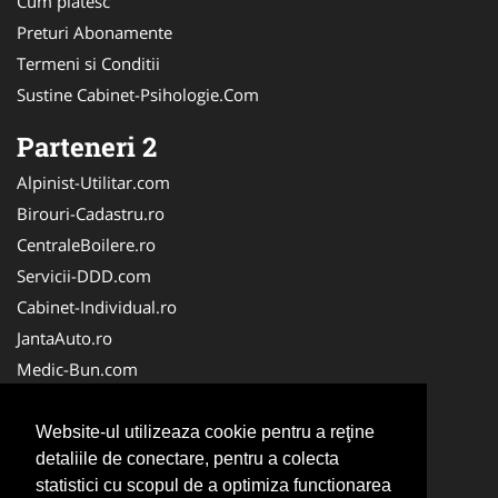
Cum platesc
Preturi Abonamente
Termeni si Conditii
Sustine Cabinet-Psihologie.Com
Parteneri 2
Alpinist-Utilitar.com
Birouri-Cadastru.ro
CentraleBoilere.ro
Servicii-DDD.com
Cabinet-Individual.ro
JantaAuto.ro
Medic-Bun.com
NonStopDeschis.ro
Apicultorul.com
Website-ul utilizeaza cookie pentru a reţine
detaliile de conectare, pentru a colecta
CentruInchirieri.ro
statistici cu scopul de a optimiza functionarea
Oftalmologul.ro