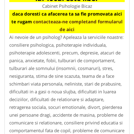
Cabinet Psihologie Bicaz
daca doresti ca afacerea ta sa fie promovata aici
te rugam
contacteaza-ne completand formularul
de aici
Ai nevoie de un psiholog? Apeleaza la serviciile noastre:
consiliere psihologica, psihoterapie individuala,
psihoterapie adolescenti, precum, depresie, atacuri de
panica, anxietate, fobii, tulburari de comportament,
tulburari ale somnului (insomnii, cosmaruri), stres,
nesiguranta, stima de sine scazuta, teama de a face
schimbari viata personala, neliniste, stari de prabusire,
dificultati in a gasi o noua slujba, dificultati in luarea
deciziilor, dificultati de relationare si adaptare,
retragerea sociala, socuri emotionale, divort, pierderea
unei persoane dragi, accidente de masina, probleme de
comunicare si relationare, consiliere privind educatia si
comportamentul fata de copil, probleme de comunicare