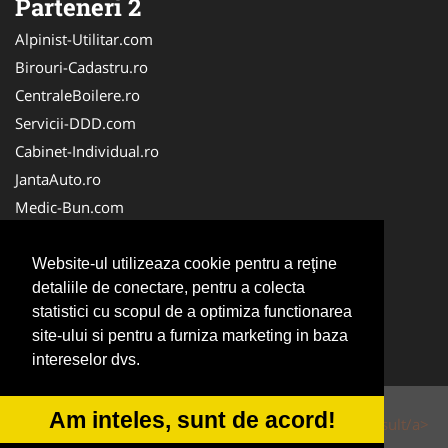
Parteneri 2
Alpinist-Utilitar.com
Birouri-Cadastru.ro
CentraleBoilere.ro
Servicii-DDD.com
Cabinet-Individual.ro
JantaAuto.ro
Medic-Bun.com
NonStopDeschis.ro
Apicultorul.com
Website-ul utilizeaza cookie pentru a reţine
detaliile de conectare, pentru a colecta
CentruInchirieri.ro
statistici cu scopul de a optimiza functionarea
Oftalmologul.ro
site-ului si pentru a furniza marketing in baza
Stomatologul.com
intereselor dvs.
Am inteles, sunt de acord!
© 2014-2026 Powered by
VilonMedia
&
Tokaido Consult/a>