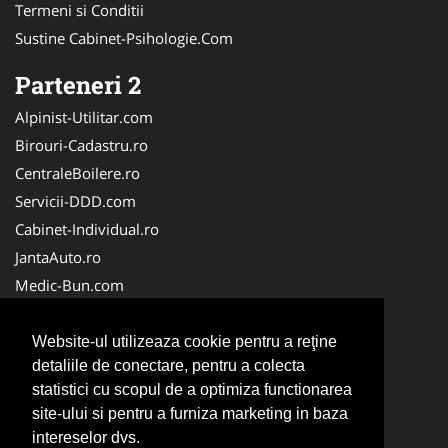
Termeni si Conditii
Sustine Cabinet-Psihologie.Com
Parteneri 2
Alpinist-Utilitar.com
Birouri-Cadastru.ro
CentraleBoilere.ro
Servicii-DDD.com
Cabinet-Individual.ro
JantaAuto.ro
Medic-Bun.com
NonStopDeschis.ro
Apicultorul.com
Website-ul utilizeaza cookie pentru a reţine
detaliile de conectare, pentru a colecta
CentruInchirieri.ro
statistici cu scopul de a optimiza functionarea
Oftalmologul.ro
site-ului si pentru a furniza marketing in baza
Stomatologul.com
intereselor dvs.