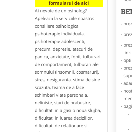
formularul de aici
BE
Ai nevoie de un psiholog?
Apeleaza la serviciile noastre:
- pre
consiliere psihologica,
psihoterapie individuala,
- pre
psihoterapie adolescenti,
- pre
precum, depresie, atacuri de
- lin
panica, anxietate, fobii, tulburari
- opt
de comportament, tulburari ale
- pre
somnului (insomnii, cosmaruri),
- sup
stres, nesiguranta, stima de sine
- ada
scazuta, teama de a face
- hos
schimbari viata personala,
- men
neliniste, stari de prabusire,
- pag
dificultati in a gasi o noua slujba,
- Dat
dificultati in luarea deciziilor,
- De
dificultati de relationare si
- Lo