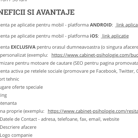
NEFICII SI AVANTAJE
zenta pe aplicatie pentru mobil - platforma
ANDROID
:
link aplica
zenta pe aplicatie pentru mobil - platforma
iOS
:
link aplicatie
zenta
EXCLUSIVA
pentru orasul dumneavoastra (o singura afacere p
k personalizat (exemplu:
https://www.cabinet-psihologie.com/bucu
imizare pentru motoare de cautare (SEO pentru pagina promovata
zenta activa pe retelele sociale (promovare pe Facebook, Twitter,
ort tehnic
ugare oferte speciale
ting
tenanta
ina proprie (exemplu:
https://www.cabinet-psihologie.com/resit
ele de Contact - adresa, telefoane, fax, email, website
scriere afacere
go companie