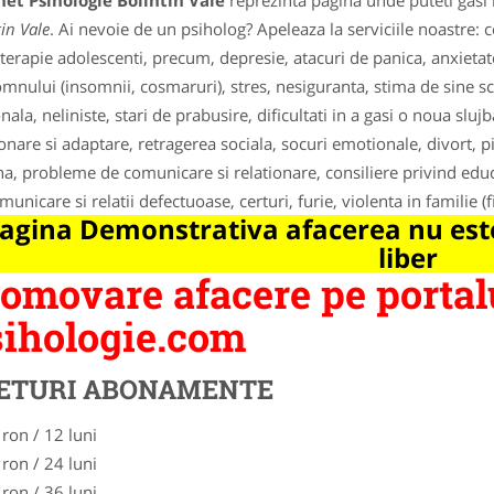
et Psihologie Bolintin Vale
reprezinta pagina unde puteti gasi 
in Vale
. Ai nevoie de un psiholog? Apeleaza la serviciile noastre: c
terapie adolescenti, precum, depresie, atacuri de panica, anxietat
omnului (insomnii, cosmaruri), stres, nesiguranta, stima de sine s
ala, neliniste, stari de prabusire, dificultati in a gasi o noua slujba,
ionare si adaptare, retragerea sociala, socuri emotionale, divort, 
a, probleme de comunicare si relationare, consiliere privind edu
unicare si relatii defectuoase, certuri, furie, violenta in familie (f
agina Demonstrativa afacerea nu este
liber
omovare afacere pe portal
ihologie.com
ETURI ABONAMENTE
 ron / 12 luni
 ron / 24 luni
 ron / 36 luni