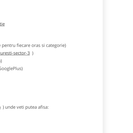
tie
entru fiecare oras si categorie)
resti-sector-3
)
)
 GooglePlus)
a
) unde veti putea afisa: