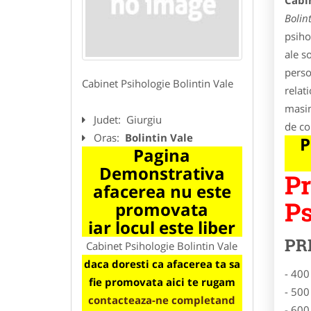
Cabin
Bolint
psiho
ale s
person
Cabinet Psihologie Bolintin Vale
relat
masin
Judet:
Giurgiu
de com
Oras:
Bolintin Vale
P
Pagina
Demonstrativa
Pr
afacerea nu este
Ps
promovata
iar locul este liber
PR
Cabinet Psihologie Bolintin Vale
daca doresti ca afacerea ta sa
- 400
fie promovata aici te rugam
- 500
contacteaza-ne completand
- 600