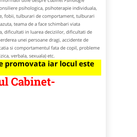
informatii utile despre
Cabinet Psihologie
onsiliere psihologica, psihoterapie individuala,
e, fobii, tulburari de comportament, tulburari
cazuta, teama de a face schimbari viata
 dificultati in luarea deciziilor, dificultati de
pierderea unei persoane dragi, accidente de
catia si comportamentul fata de copil, probleme
izica, verbala, sexuala) etc.
 promovata iar locul este
ul Cabinet-