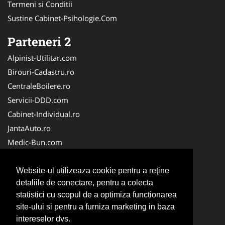
Termeni si Conditii
Sustine Cabinet-Psihologie.Com
Parteneri 2
Alpinist-Utilitar.com
Birouri-Cadastru.ro
CentraleBoilere.ro
Servicii-DDD.com
Cabinet-Individual.ro
JantaAuto.ro
Medic-Bun.com
NonStopDeschis.ro
Apicultorul.com
Website-ul utilizeaza cookie pentru a reţine
detaliile de conectare, pentru a colecta
CentruInchirieri.ro
statistici cu scopul de a optimiza functionarea
Oftalmologul.ro
site-ului si pentru a furniza marketing in baza
Stomatologul.com
intereselor dvs.