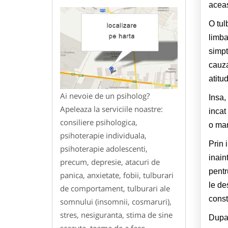
aceas
O tul
limba
simpt
cauza
atitu
Ai nevoie de un psiholog?
Insa,
Apeleaza la serviciile noastre:
incat
consiliere psihologica,
o mar
psihoterapie individuala,
Prin 
psihoterapie adolescenti,
inain
precum, depresie, atacuri de
pentr
panica, anxietate, fobii, tulburari
le de
de comportament, tulburari ale
const
somnului (insomnii, cosmaruri),
stres, nesiguranta, stima de sine
Dupa 
scazuta, teama de a face