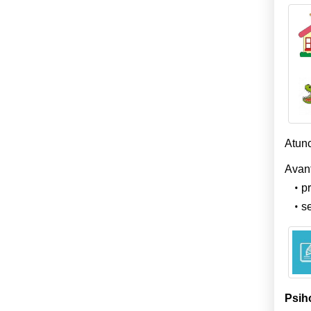
Atun
Avant
pr
se
Psiho