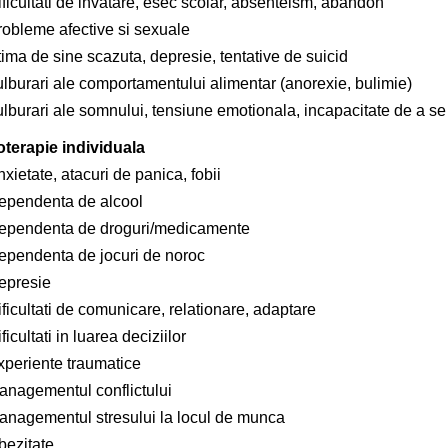
ficultati de invatare, esec scolar, absenteism, abandon
robleme afective si sexuale
ima de sine scazuta, depresie, tentative de suicid
ulburari ale comportamentului alimentar (anorexie, bulimie)
ulburari ale somnului, tensiune emotionala, incapacitate de a se
terapie individuala
xietate, atacuri de panica, fobii
ependenta de alcool
ependenta de droguri/medicamente
ependenta de jocuri de noroc
epresie
ficultati de comunicare, relationare, adaptare
ficultati in luarea deciziilor
xperiente traumatice
anagementul conflictului
anagementul stresului la locul de munca
bezitate