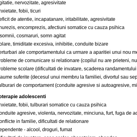
itatie, nervozitate, agresivitate
xietate, fobii, ticuri
ficit de atentie, incapatanare, iritabilitate, agresivitate
nurezis, encomprezis, afectiuni somatice cu cauza psihica
nsomnii, cosmaruri, somn agitat
olare, timiditate excesiva, inhibitie, conduite bizare
erturbari ale comportamentului ca urmare a aparitiei unui nou m
robleme de comunicare si relationare (copilul nu are prieteni, n
robleme scolare (dificultati de invatare, scaderea randamentulu
aume suferite (decesul unui membru la familiei, divortul sau sepa
ulburari de comportament (conduite agresive si autoagresive, min
oterapie adolescenti
xietate, fobii, tulburari somatice cu cauza psihica
nduite agresive, violenta, nervozitate, minciuna, furt, fuga de 
nflicte in familie, dificultati de relationare
ependente - alcool, droguri, fumat