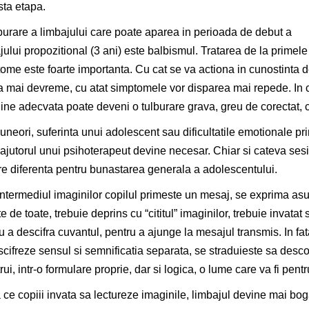
ta etapa.
burare a limbajului care poate aparea in perioada de debut a
jului propozitional (3 ani) este balbismul. Tratarea de la primele
ome este foarte importanta. Cu cat se va actiona in cunostinta 
 mai devreme, cu atat simptomele vor disparea mai repede. In ca
dine adecvata poate deveni o tulburare grava, greu de corectat, c
 uneori, suferinta unui adolescent sau dificultatile emotionale pri
 ajutorul unui psihoterapeut devine necesar. Chiar si cateva sesi
e diferenta pentru bunastarea generala a adolescentului.
intermediul imaginilor copilul primeste un mesaj, se exprima asup
te de toate, trebuie deprins cu “cititul” imaginilor, trebuie invat
u a descifra cuvantul, pentru a ajunge la mesajul transmis. In fat
scifreze sensul si semnificatia separata, se straduieste sa desco
rui, intr-o formulare proprie, dar si logica, o lume care va fi pentru
ce copiii invata sa lectureze imaginile, limbajul devine mai boga