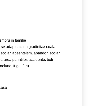
embru in familie
u se adapteaza la gradinita/scoala
i scolar, absenteism, abandon scolar
rarea parintilor, accidente, boli
ciuna, fuga, furt)
acasa