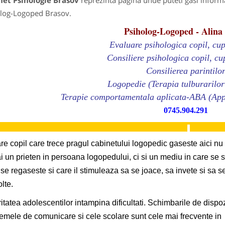
net Psihologie Brasov
reprezinta pagina unde puteti gasi informa
log-Logoped Brasov.
Psiholog-Logoped - Alina
Evaluare psihologica copil, cup
Consiliere psihologica copil, cu
Consilierea parintilo
Logopedie (Terapia tulburarilor
Terapie comportamentala aplicata-ABA (App
0745.904.291
re copil care trece pragul cabinetului logopedic gaseste aici nu
 un prieten in persoana logopedului, ci si un mediu in care se 
 se regaseste si care il stimuleaza sa se joace, sa invete si sa s
lte.
itatea adolescentilor intampina dificultati. Schimbarile de dispoz
emele de comunicare si cele scolare sunt cele mai frecvente in