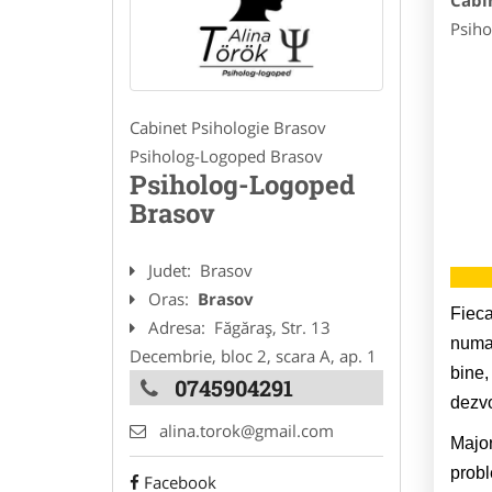
Cabi
Psiho
Cabinet Psihologie Brasov
Psiholog-Logoped Brasov
Psiholog-Logoped
Brasov
Judet:
Brasov
Oras:
Brasov
Fieca
Adresa:
Făgăraș, Str. 13
numai
Decembrie, bloc 2, scara A, ap. 1
bine,
0745904291
dezvo
alina.torok@gmail.com
Major
probl
Facebook