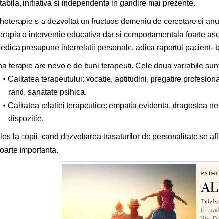
tabila, initiativa si independenta in gandire mai prezente.
ihoterapie s-a dezvoltat un fructuos domeniu de cercetare si an
erapia o interventie educativa dar si comportamentala foarte a
edica presupune interrelatii personale, adica raportul pacient- t
a terapie are nevoie de buni terapeuti. Cele doua variabile sunt
Calitatea terapeutului: vocatie, aptitudini, pregatire profesiona
rand, sanatate psihica.
Calitatea relatiei terapeutice: empatia evidenta, dragostea n
dispozitie.
les la copii, cand dezvoltarea trasaturilor de personalitate se afla
foarte importanta.