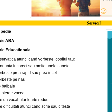
Servicii
pedie
pie ABA
pie Educationala
servat ca atunci cand vorbeste, copilul tau:
ronunta incorect sau omite unele sunete
orbeste prea rapid sau prea incet
orbeste pe nas
e balbaie
i pierde vocea
re un vocabular foarte redus
e dificultati atunci cand scrie sau citeste