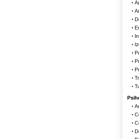
Ag
An
De
E
I
Iz
P
P
P
Tr
T
Psih
An
Co
Co
D