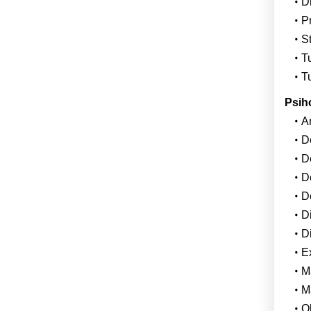
Di
P
St
T
T
Psiho
An
D
D
D
D
Di
Di
E
M
M
O