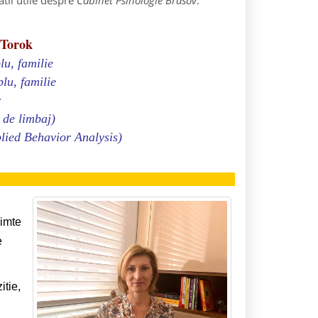
tii utile despre
Cabinet Psihologie Brasov
:
 Torok
lu, familie
plu, familie
r
 de limbaj)
lied Behavior Analysis)
simte
e
itie,