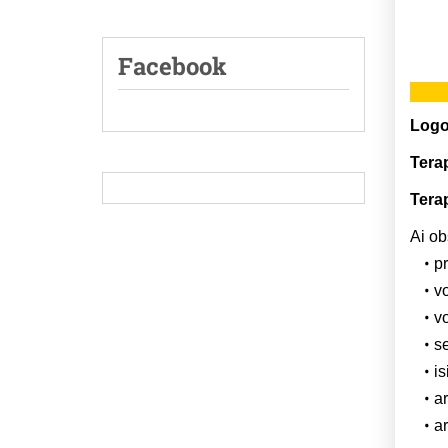
Facebook
Logo
Tera
Tera
Ai ob
p
v
v
s
is
a
ar