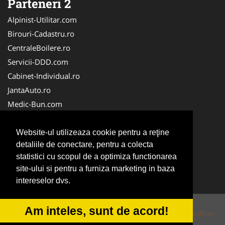
Parteneri 2
Alpinist-Utilitar.com
Birouri-Cadastru.ro
CentraleBoilere.ro
Servicii-DDD.com
Cabinet-Individual.ro
JantaAuto.ro
Medic-Bun.com
NonStopDeschis.ro
Apicultorul.com
Website-ul utilizeaza cookie pentru a reţine
detaliile de conectare, pentru a colecta
CentruInchirieri.ro
statistici cu scopul de a optimiza functionarea
Oftalmologul.ro
site-ului si pentru a furniza marketing in baza
Stomatologul.com
intereselor dvs.
Am inteles, sunt de acord!
© 2014-2026 Powered by
VilonMedia
&
Tokaido Consult/a>