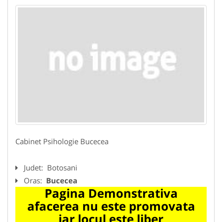
Cabinet Psihologie Bucecea
Judet:
Botosani
Oras:
Bucecea
Pagina Demonstrativa
afacerea nu este promovata
iar locul este liber