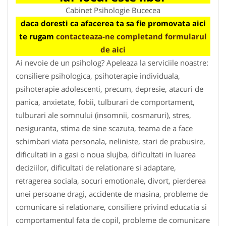
Cabinet Psihologie Bucecea
daca doresti ca afacerea ta sa fie promovata aici
te rugam
contacteaza-ne completand formularul
de aici
Ai nevoie de un psiholog? Apeleaza la serviciile noastre:
consiliere psihologica, psihoterapie individuala,
psihoterapie adolescenti, precum, depresie, atacuri de
panica, anxietate, fobii, tulburari de comportament,
tulburari ale somnului (insomnii, cosmaruri), stres,
nesiguranta, stima de sine scazuta, teama de a face
schimbari viata personala, neliniste, stari de prabusire,
dificultati in a gasi o noua slujba, dificultati in luarea
deciziilor, dificultati de relationare si adaptare,
retragerea sociala, socuri emotionale, divort, pierderea
unei persoane dragi, accidente de masina, probleme de
comunicare si relationare, consiliere privind educatia si
comportamentul fata de copil, probleme de comunicare