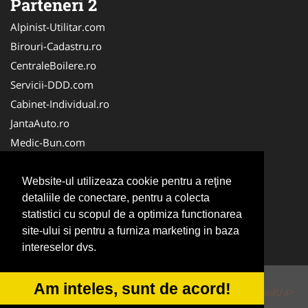
Parteneri 2
Alpinist-Utilitar.com
Birouri-Cadastru.ro
CentraleBoilere.ro
Servicii-DDD.com
Cabinet-Individual.ro
JantaAuto.ro
Medic-Bun.com
NonStopDeschis.ro
Apicultorul.com
Website-ul utilizeaza cookie pentru a reţine
detaliile de conectare, pentru a colecta
CentruInchirieri.ro
statistici cu scopul de a optimiza functionarea
Oftalmologul.ro
site-ului si pentru a furniza marketing in baza
Stomatologul.com
intereselor dvs.
Am inteles, sunt de acord!
© 2014-2026 Powered by
VilonMedia
&
Tokaido Consult/a>