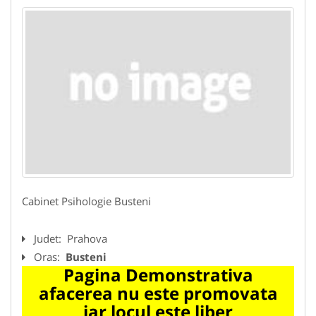
Cabinet Psihologie Busteni
Judet:
Prahova
Oras:
Busteni
Pagina Demonstrativa
afacerea nu este promovata
iar locul este liber