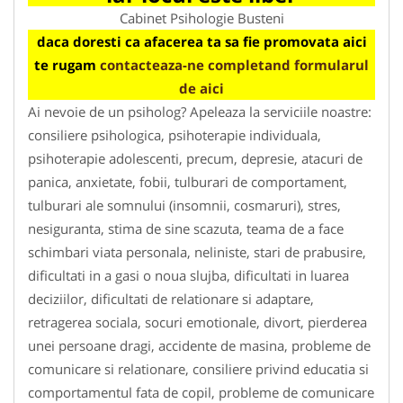
Cabinet Psihologie Busteni
daca doresti ca afacerea ta sa fie promovata aici
te rugam
contacteaza-ne completand formularul
de aici
Ai nevoie de un psiholog? Apeleaza la serviciile noastre:
consiliere psihologica, psihoterapie individuala,
psihoterapie adolescenti, precum, depresie, atacuri de
panica, anxietate, fobii, tulburari de comportament,
tulburari ale somnului (insomnii, cosmaruri), stres,
nesiguranta, stima de sine scazuta, teama de a face
schimbari viata personala, neliniste, stari de prabusire,
dificultati in a gasi o noua slujba, dificultati in luarea
deciziilor, dificultati de relationare si adaptare,
retragerea sociala, socuri emotionale, divort, pierderea
unei persoane dragi, accidente de masina, probleme de
comunicare si relationare, consiliere privind educatia si
comportamentul fata de copil, probleme de comunicare