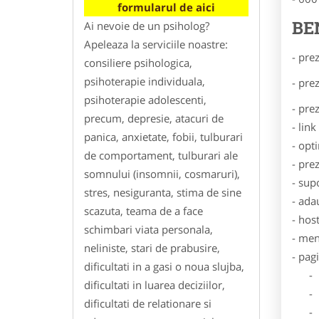
formularul de aici
BE
Ai nevoie de un psiholog?
Apeleaza la serviciile noastre:
- pre
consiliere psihologica,
psihoterapie individuala,
- pre
psihoterapie adolescenti,
- pre
precum, depresie, atacuri de
- lin
panica, anxietate, fobii, tulburari
- opt
de comportament, tulburari ale
- pre
somnului (insomnii, cosmaruri),
- sup
stres, nesiguranta, stima de sine
- ada
scazuta, teama de a face
- hos
schimbari viata personala,
- men
neliniste, stari de prabusire,
- pag
dificultati in a gasi o noua slujba,
- Dat
dificultati in luarea deciziilor,
- De
dificultati de relationare si
- Lo