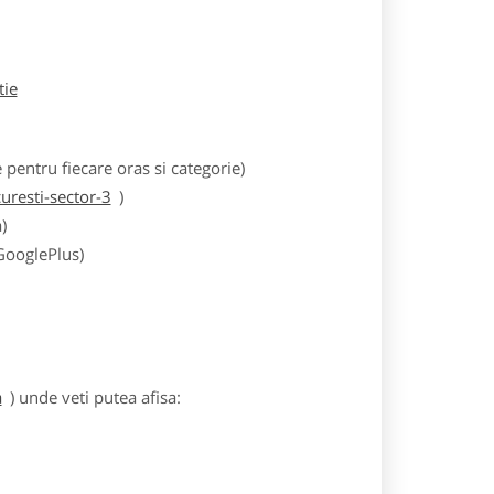
tie
entru fiecare oras si categorie)
resti-sector-3
)
)
 GooglePlus)
a
) unde veti putea afisa: