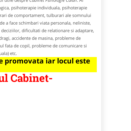
ii utile despre
Cabinet Psihologie Calan
. Ai
ogica, psihoterapie individuala, psihoterapie
burari de comportament, tulburari ale somnului
de a face schimbari viata personala, neliniste,
 deciziilor, dificultati de relationare si adaptare,
 dragi, accidente de masina, probleme de
ul fata de copil, probleme de comunicare si
uala) etc.
 promovata iar locul este
ul Cabinet-