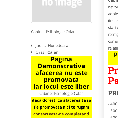
Cabi
nevoi
adole
(inso
stari 
Cabinet Psihologie Calan
retra
comun
Judet:
Hunedoara
relati
Oras:
Calan
P
Pagina
Demonstrativa
Pr
afacerea nu este
Ps
promovata
iar locul este liber
PR
Cabinet Psihologie Calan
daca doresti ca afacerea ta sa
- 400
fie promovata aici te rugam
- 500
contacteaza-ne completand
- 600