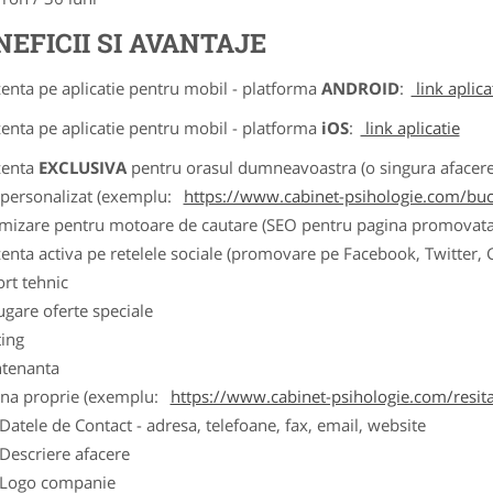
NEFICII SI AVANTAJE
zenta pe aplicatie pentru mobil - platforma
ANDROID
:
link aplica
zenta pe aplicatie pentru mobil - platforma
iOS
:
link aplicatie
zenta
EXCLUSIVA
pentru orasul dumneavoastra (o singura afacere p
k personalizat (exemplu:
https://www.cabinet-psihologie.com/bucu
imizare pentru motoare de cautare (SEO pentru pagina promovata
zenta activa pe retelele sociale (promovare pe Facebook, Twitter,
ort tehnic
ugare oferte speciale
ting
tenanta
ina proprie (exemplu:
https://www.cabinet-psihologie.com/resit
ele de Contact - adresa, telefoane, fax, email, website
scriere afacere
go companie