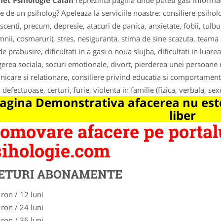
net Psihologie Calan
reprezinta pagina unde puteti gasi informat
e de un psiholog? Apeleaza la serviciile noastre: consiliere psihol
scenti, precum, depresie, atacuri de panica, anxietate, fobii, tul
mnii, cosmaruri), stres, nesiguranta, stima de sine scazuta, teama 
de prabusire, dificultati in a gasi o noua slujba, dificultati in luarea
gerea sociala, socuri emotionale, divort, pierderea unei persoane
icare si relationare, consiliere privind educatia si comportament
i defectuoase, certuri, furie, violenta in familie (fizica, verbala, sex
agina Demonstrativa afacerea nu este
liber
omovare afacere pe portal
ihologie.com
ETURI ABONAMENTE
 ron / 12 luni
 ron / 24 luni
 ron / 36 luni