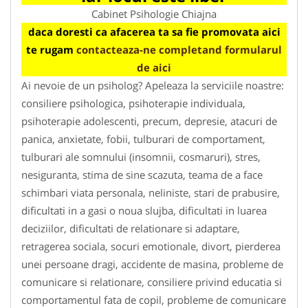
Cabinet Psihologie Chiajna
daca doresti ca afacerea ta sa fie promovata aici
te rugam
contacteaza-ne completand formularul
de aici
Ai nevoie de un psiholog? Apeleaza la serviciile noastre:
consiliere psihologica, psihoterapie individuala,
psihoterapie adolescenti, precum, depresie, atacuri de
panica, anxietate, fobii, tulburari de comportament,
tulburari ale somnului (insomnii, cosmaruri), stres,
nesiguranta, stima de sine scazuta, teama de a face
schimbari viata personala, neliniste, stari de prabusire,
dificultati in a gasi o noua slujba, dificultati in luarea
deciziilor, dificultati de relationare si adaptare,
retragerea sociala, socuri emotionale, divort, pierderea
unei persoane dragi, accidente de masina, probleme de
comunicare si relationare, consiliere privind educatia si
comportamentul fata de copil, probleme de comunicare