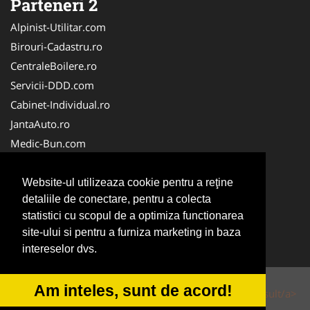
Parteneri 2
Alpinist-Utilitar.com
Birouri-Cadastru.ro
CentraleBoilere.ro
Servicii-DDD.com
Cabinet-Individual.ro
JantaAuto.ro
Medic-Bun.com
NonStopDeschis.ro
Apicultorul.com
Website-ul utilizeaza cookie pentru a reţine
detaliile de conectare, pentru a colecta
CentruInchirieri.ro
statistici cu scopul de a optimiza functionarea
Oftalmologul.ro
site-ului si pentru a furniza marketing in baza
Stomatologul.com
intereselor dvs.
Am inteles, sunt de acord!
© 2014-2026 Powered by
VilonMedia
&
Tokaido Consult/a>