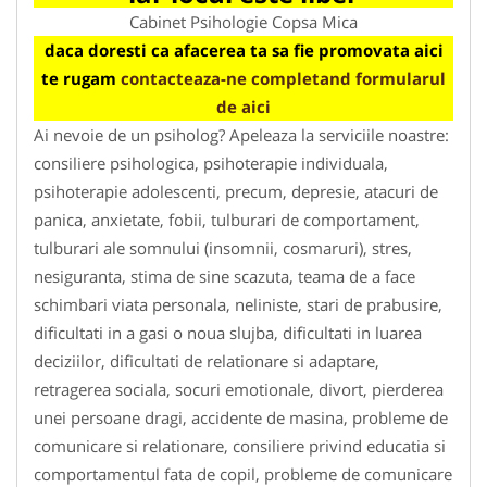
Cabinet Psihologie Copsa Mica
daca doresti ca afacerea ta sa fie promovata aici
te rugam
contacteaza-ne completand formularul
de aici
Ai nevoie de un psiholog? Apeleaza la serviciile noastre:
consiliere psihologica, psihoterapie individuala,
psihoterapie adolescenti, precum, depresie, atacuri de
panica, anxietate, fobii, tulburari de comportament,
tulburari ale somnului (insomnii, cosmaruri), stres,
nesiguranta, stima de sine scazuta, teama de a face
schimbari viata personala, neliniste, stari de prabusire,
dificultati in a gasi o noua slujba, dificultati in luarea
deciziilor, dificultati de relationare si adaptare,
retragerea sociala, socuri emotionale, divort, pierderea
unei persoane dragi, accidente de masina, probleme de
comunicare si relationare, consiliere privind educatia si
comportamentul fata de copil, probleme de comunicare