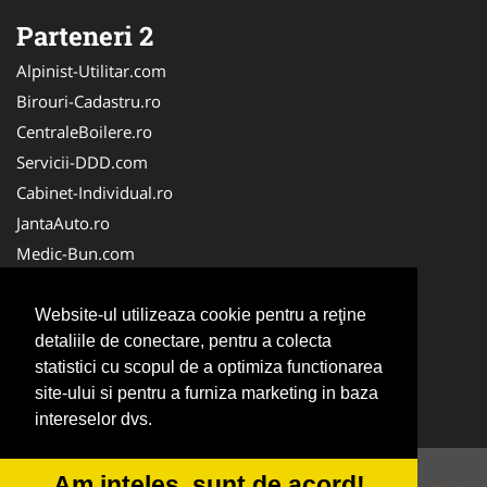
Parteneri 2
Alpinist-Utilitar.com
Birouri-Cadastru.ro
CentraleBoilere.ro
Servicii-DDD.com
Cabinet-Individual.ro
JantaAuto.ro
Medic-Bun.com
NonStopDeschis.ro
Apicultorul.com
Website-ul utilizeaza cookie pentru a reţine
detaliile de conectare, pentru a colecta
CentruInchirieri.ro
statistici cu scopul de a optimiza functionarea
Oftalmologul.ro
site-ului si pentru a furniza marketing in baza
Stomatologul.com
intereselor dvs.
Am inteles, sunt de acord!