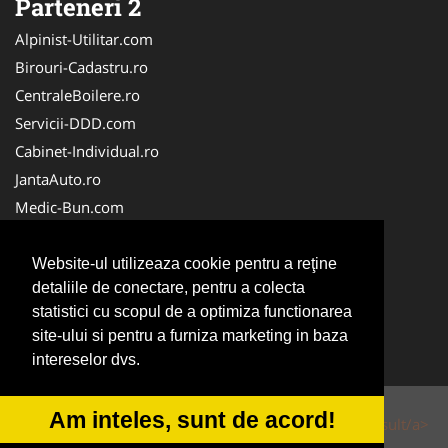
Parteneri 2
Alpinist-Utilitar.com
Birouri-Cadastru.ro
CentraleBoilere.ro
Servicii-DDD.com
Cabinet-Individual.ro
JantaAuto.ro
Medic-Bun.com
NonStopDeschis.ro
Apicultorul.com
Website-ul utilizeaza cookie pentru a reţine
detaliile de conectare, pentru a colecta
CentruInchirieri.ro
statistici cu scopul de a optimiza functionarea
Oftalmologul.ro
site-ului si pentru a furniza marketing in baza
Stomatologul.com
intereselor dvs.
Am inteles, sunt de acord!
© 2014-2026 Powered by
VilonMedia
&
Tokaido Consult/a>