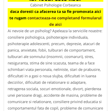
Cabinet Psihologie Corbeanca
daca doresti ca afacerea ta sa fie promovata aici
te rugam
contacteaza-ne completand formularul
de aici
Ai nevoie de un psiholog? Apeleaza la serviciile noastre:
consiliere psihologica, psihoterapie individuala,
psihoterapie adolescenti, precum, depresie, atacuri de
panica, anxietate, fobii, tulburari de comportament,
tulburari ale somnului (insomnii, cosmaruri), stres,
nesiguranta, stima de sine scazuta, teama de a face
schimbari viata personala, neliniste, stari de prabusire,
dificultati in a gasi o noua slujba, dificultati in luarea
deciziilor, dificultati de relationare si adaptare,
retragerea sociala, socuri emotionale, divort, pierderea
unei persoane dragi, accidente de masina, probleme de
comunicare si relationare, consiliere privind educatia si
comportamentul fata de copil, probleme de comunicare