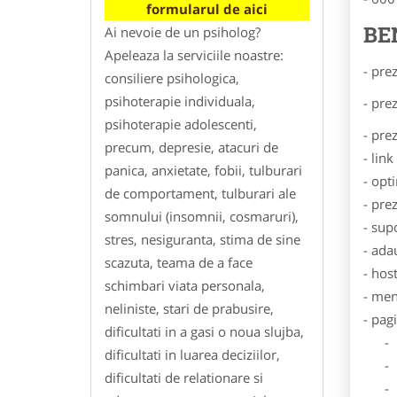
formularul de aici
BE
Ai nevoie de un psiholog?
Apeleaza la serviciile noastre:
- pre
consiliere psihologica,
psihoterapie individuala,
- pre
psihoterapie adolescenti,
- pre
precum, depresie, atacuri de
- lin
panica, anxietate, fobii, tulburari
- opt
de comportament, tulburari ale
- pre
somnului (insomnii, cosmaruri),
- sup
stres, nesiguranta, stima de sine
- ada
scazuta, teama de a face
- hos
schimbari viata personala,
- men
neliniste, stari de prabusire,
- pag
dificultati in a gasi o noua slujba,
- Dat
dificultati in luarea deciziilor,
- De
dificultati de relationare si
- Lo