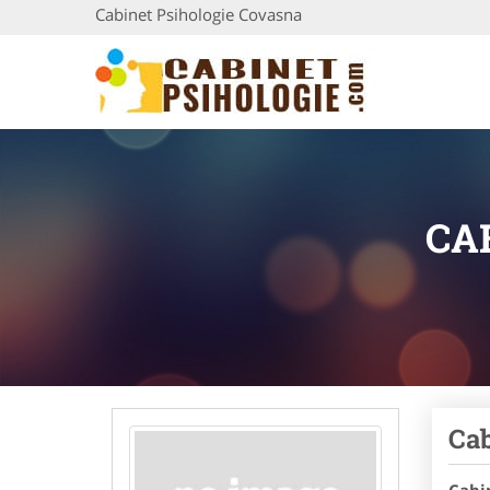
Cabinet Psihologie Covasna
CA
Cab