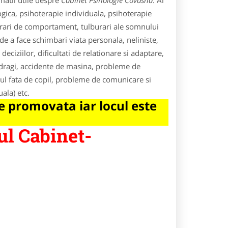
matii utile despre
Cabinet Psihologie Covasna
. Ai
ogica, psihoterapie individuala, psihoterapie
burari de comportament, tulburari ale somnului
de a face schimbari viata personala, neliniste,
 deciziilor, dificultati de relationare si adaptare,
 dragi, accidente de masina, probleme de
ul fata de copil, probleme de comunicare si
uala) etc.
 promovata iar locul este
ul Cabinet-