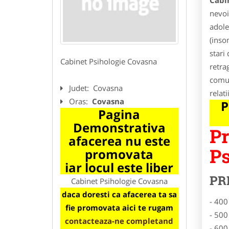
Cabi
nevoi
adole
(inso
stari 
Cabinet Psihologie Covasna
retra
comun
Judet:
Covasna
relati
Oras:
Covasna
P
Pagina
Demonstrativa
Pr
afacerea nu este
Ps
promovata
iar locul este liber
PR
Cabinet Psihologie Covasna
daca doresti ca afacerea ta sa
- 400
fie promovata aici te rugam
- 500
contacteaza-ne completand
- 600