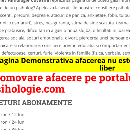
net Psihologie Covasna
reprezinta pagina unde puteti gasi infor
e de un psiholog? Apeleaza la serviciile noastre: consiliere psihol
scenti, precum, depresie, atacuri de panica, anxietate, fobii, tul
mnii, cosmaruri), stres, nesiguranta, stima de sine scazuta, teama 
de prabusire, dificultati in a gasi o noua slujba, dificultati in luarea
gerea sociala, socuri emotionale, divort, pierderea unei persoane
icare si relationare, consiliere privind educatia si comportament
i defectuoase, certuri, furie, violenta in familie (fizica, verbala, sex
agina Demonstrativa afacerea nu este
liber
omovare afacere pe portal
ihologie.com
ETURI ABONAMENTE
 ron / 12 luni
 ron / 24 luni
 ron / 36 luni