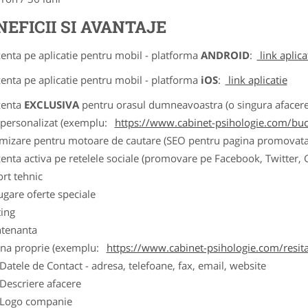
NEFICII SI AVANTAJE
zenta pe aplicatie pentru mobil - platforma
ANDROID
:
link aplica
zenta pe aplicatie pentru mobil - platforma
iOS
:
link aplicatie
zenta
EXCLUSIVA
pentru orasul dumneavoastra (o singura afacere p
k personalizat (exemplu:
https://www.cabinet-psihologie.com/bucu
imizare pentru motoare de cautare (SEO pentru pagina promovata
zenta activa pe retelele sociale (promovare pe Facebook, Twitter,
ort tehnic
ugare oferte speciale
ting
tenanta
ina proprie (exemplu:
https://www.cabinet-psihologie.com/resit
ele de Contact - adresa, telefoane, fax, email, website
scriere afacere
go companie