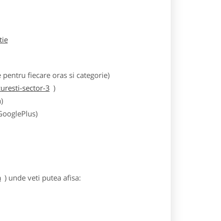
tie
entru fiecare oras si categorie)
resti-sector-3
)
)
 GooglePlus)
a
) unde veti putea afisa: