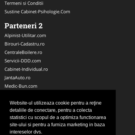
Termeni si Conditii
Sustine Cabinet-Psihologie.Com
Parteneri 2
Alpinist-Utilitar.com
Birouri-Cadastru.ro
CentraleBoilere.ro
Servicii-DDD.com
Cabinet-Individual.ro
JantaAuto.ro
Medic-Bun.com
NonStopDeschis.ro
Apicultorul.com
Website-ul utilizeaza cookie pentru a reţine
detaliile de conectare, pentru a colecta
CentruInchirieri.ro
statistici cu scopul de a optimiza functionarea
Oftalmologul.ro
site-ului si pentru a furniza marketing in baza
Stomatologul.com
intereselor dvs.