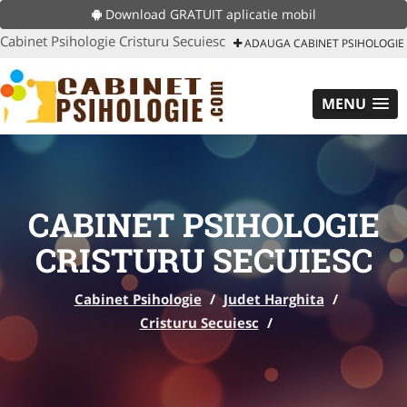
Download GRATUIT aplicatie mobil
Cabinet Psihologie Cristuru Secuiesc
ADAUGA CABINET PSIHOLOGIE
MENU
CABINET PSIHOLOGIE
CRISTURU SECUIESC
Cabinet Psihologie
/
Judet Harghita
/
Cristuru Secuiesc
/