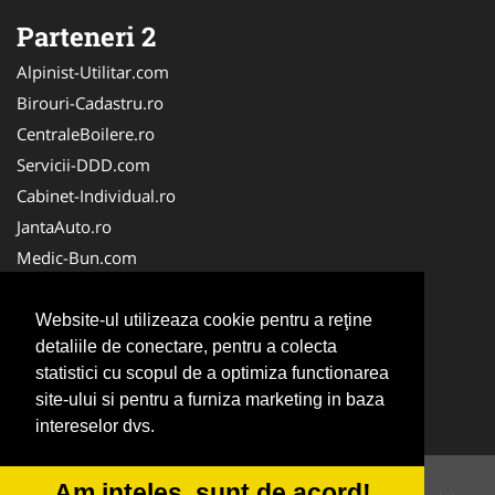
Parteneri 2
Alpinist-Utilitar.com
Birouri-Cadastru.ro
CentraleBoilere.ro
Servicii-DDD.com
Cabinet-Individual.ro
JantaAuto.ro
Medic-Bun.com
NonStopDeschis.ro
Apicultorul.com
Website-ul utilizeaza cookie pentru a reţine
detaliile de conectare, pentru a colecta
CentruInchirieri.ro
statistici cu scopul de a optimiza functionarea
Oftalmologul.ro
site-ului si pentru a furniza marketing in baza
Stomatologul.com
intereselor dvs.
Am inteles, sunt de acord!