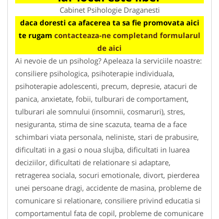
Cabinet Psihologie Draganesti
daca doresti ca afacerea ta sa fie promovata aici
te rugam
contacteaza-ne completand formularul
de aici
Ai nevoie de un psiholog? Apeleaza la serviciile noastre:
consiliere psihologica, psihoterapie individuala,
psihoterapie adolescenti, precum, depresie, atacuri de
panica, anxietate, fobii, tulburari de comportament,
tulburari ale somnului (insomnii, cosmaruri), stres,
nesiguranta, stima de sine scazuta, teama de a face
schimbari viata personala, neliniste, stari de prabusire,
dificultati in a gasi o noua slujba, dificultati in luarea
deciziilor, dificultati de relationare si adaptare,
retragerea sociala, socuri emotionale, divort, pierderea
unei persoane dragi, accidente de masina, probleme de
comunicare si relationare, consiliere privind educatia si
comportamentul fata de copil, probleme de comunicare