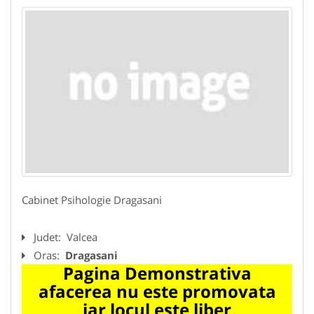
Cabinet Psihologie Dragasani
Judet:
Valcea
Oras:
Dragasani
Pagina Demonstrativa
afacerea nu este promovata
iar locul este liber