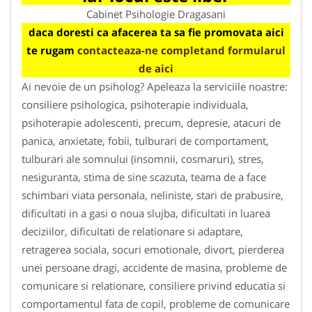
Cabinet Psihologie Dragasani
daca doresti ca afacerea ta sa fie promovata aici
te rugam
contacteaza-ne completand formularul
de aici
Ai nevoie de un psiholog? Apeleaza la serviciile noastre:
consiliere psihologica, psihoterapie individuala,
psihoterapie adolescenti, precum, depresie, atacuri de
panica, anxietate, fobii, tulburari de comportament,
tulburari ale somnului (insomnii, cosmaruri), stres,
nesiguranta, stima de sine scazuta, teama de a face
schimbari viata personala, neliniste, stari de prabusire,
dificultati in a gasi o noua slujba, dificultati in luarea
deciziilor, dificultati de relationare si adaptare,
retragerea sociala, socuri emotionale, divort, pierderea
unei persoane dragi, accidente de masina, probleme de
comunicare si relationare, consiliere privind educatia si
comportamentul fata de copil, probleme de comunicare