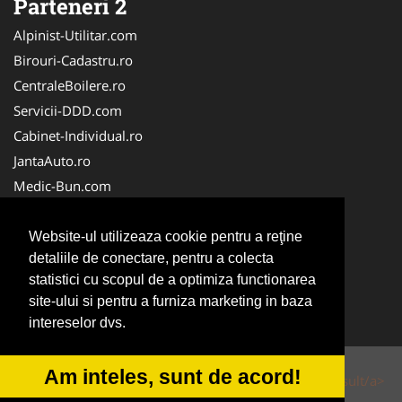
Parteneri 2
Alpinist-Utilitar.com
Birouri-Cadastru.ro
CentraleBoilere.ro
Servicii-DDD.com
Cabinet-Individual.ro
JantaAuto.ro
Medic-Bun.com
NonStopDeschis.ro
Apicultorul.com
Website-ul utilizeaza cookie pentru a reţine
detaliile de conectare, pentru a colecta
CentruInchirieri.ro
statistici cu scopul de a optimiza functionarea
Oftalmologul.ro
site-ului si pentru a furniza marketing in baza
Stomatologul.com
intereselor dvs.
Am inteles, sunt de acord!
© 2014-2026 Powered by
VilonMedia
&
Tokaido Consult/a>