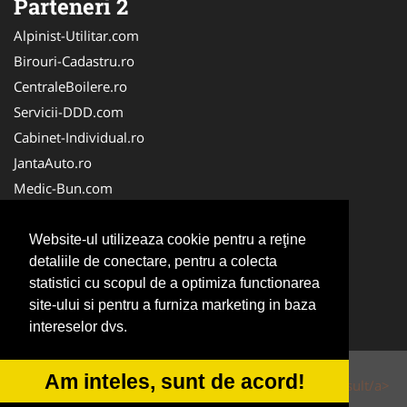
Parteneri 2
Alpinist-Utilitar.com
Birouri-Cadastru.ro
CentraleBoilere.ro
Servicii-DDD.com
Cabinet-Individual.ro
JantaAuto.ro
Medic-Bun.com
NonStopDeschis.ro
Apicultorul.com
Website-ul utilizeaza cookie pentru a reţine
detaliile de conectare, pentru a colecta
CentruInchirieri.ro
statistici cu scopul de a optimiza functionarea
Oftalmologul.ro
site-ului si pentru a furniza marketing in baza
Stomatologul.com
intereselor dvs.
Am inteles, sunt de acord!
© 2014-2026 Powered by
VilonMedia
&
Tokaido Consult/a>