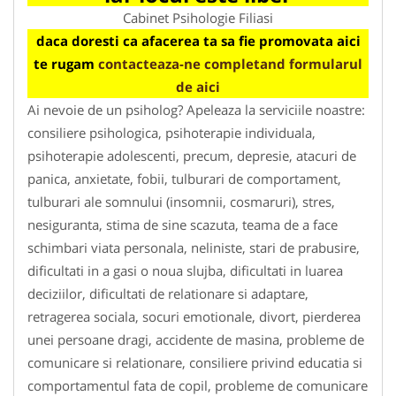
Cabinet Psihologie Filiasi
daca doresti ca afacerea ta sa fie promovata aici
te rugam
contacteaza-ne completand formularul
de aici
Ai nevoie de un psiholog? Apeleaza la serviciile noastre:
consiliere psihologica, psihoterapie individuala,
psihoterapie adolescenti, precum, depresie, atacuri de
panica, anxietate, fobii, tulburari de comportament,
tulburari ale somnului (insomnii, cosmaruri), stres,
nesiguranta, stima de sine scazuta, teama de a face
schimbari viata personala, neliniste, stari de prabusire,
dificultati in a gasi o noua slujba, dificultati in luarea
deciziilor, dificultati de relationare si adaptare,
retragerea sociala, socuri emotionale, divort, pierderea
unei persoane dragi, accidente de masina, probleme de
comunicare si relationare, consiliere privind educatia si
comportamentul fata de copil, probleme de comunicare