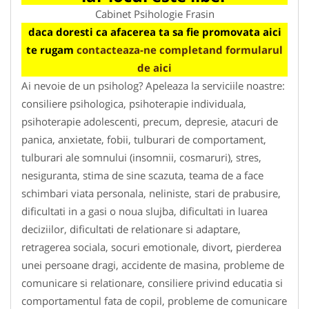
Cabinet Psihologie Frasin
daca doresti ca afacerea ta sa fie promovata aici
te rugam
contacteaza-ne completand formularul
de aici
Ai nevoie de un psiholog? Apeleaza la serviciile noastre:
consiliere psihologica, psihoterapie individuala,
psihoterapie adolescenti, precum, depresie, atacuri de
panica, anxietate, fobii, tulburari de comportament,
tulburari ale somnului (insomnii, cosmaruri), stres,
nesiguranta, stima de sine scazuta, teama de a face
schimbari viata personala, neliniste, stari de prabusire,
dificultati in a gasi o noua slujba, dificultati in luarea
deciziilor, dificultati de relationare si adaptare,
retragerea sociala, socuri emotionale, divort, pierderea
unei persoane dragi, accidente de masina, probleme de
comunicare si relationare, consiliere privind educatia si
comportamentul fata de copil, probleme de comunicare