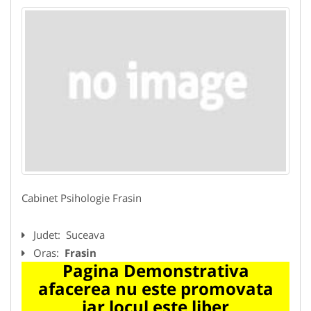
Cabinet Psihologie Frasin
Judet:
Suceava
Oras:
Frasin
Pagina Demonstrativa
afacerea nu este promovata
iar locul este liber