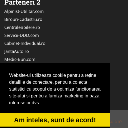
Parteneri 2
Alpinist-Utilitar.com
Birouri-Cadastru.ro
CentraleBoilere.ro
Servicii-DDD.com
Cabinet-Individual.ro
JantaAuto.ro
Medic-Bun.com
NonStopDeschis.ro
Apicultorul.com
Website-ul utilizeaza cookie pentru a reţine
detaliile de conectare, pentru a colecta
CentruInchirieri.ro
statistici cu scopul de a optimiza functionarea
Oftalmologul.ro
site-ului si pentru a furniza marketing in baza
Stomatologul.com
intereselor dvs.
Am inteles, sunt de acord!
© 2014-2026 Powered by
VilonMedia
&
Tokaido Consult/a>