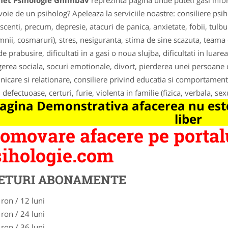
net Psihologie Ghimbav
reprezinta pagina unde puteti gasi info
voie de un psiholog? Apeleaza la serviciile noastre: consiliere psi
scenti, precum, depresie, atacuri de panica, anxietate, fobii, tul
mnii, cosmaruri), stres, nesiguranta, stima de sine scazuta, teama 
de prabusire, dificultati in a gasi o noua slujba, dificultati in luarea
gerea sociala, socuri emotionale, divort, pierderea unei persoane
icare si relationare, consiliere privind educatia si comportament
i defectuoase, certuri, furie, violenta in familie (fizica, verbala, sex
agina Demonstrativa afacerea nu este
liber
omovare afacere pe portal
ihologie.com
ETURI ABONAMENTE
 ron / 12 luni
 ron / 24 luni
 ron / 36 luni