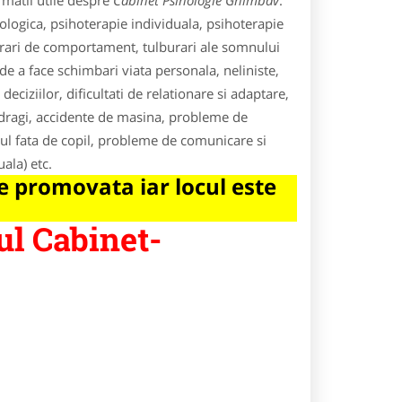
rmatii utile despre
Cabinet Psihologie Ghimbav
.
hologica, psihoterapie individuala, psihoterapie
burari de comportament, tulburari ale somnului
de a face schimbari viata personala, neliniste,
 deciziilor, dificultati de relationare si adaptare,
 dragi, accidente de masina, probleme de
ul fata de copil, probleme de comunicare si
uala) etc.
 promovata iar locul este
ul Cabinet-