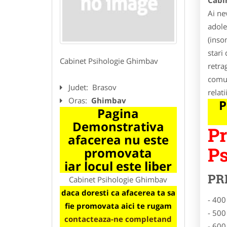
Cabi
Ai ne
adole
(inso
stari 
Cabinet Psihologie Ghimbav
retra
comun
Judet:
Brasov
relati
Oras:
Ghimbav
P
Pagina
Demonstrativa
Pr
afacerea nu este
Ps
promovata
iar locul este liber
PR
Cabinet Psihologie Ghimbav
daca doresti ca afacerea ta sa
- 400
fie promovata aici te rugam
- 500
contacteaza-ne completand
- 600