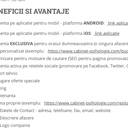
NEFICII SI AVANTAJE
zenta pe aplicatie pentru mobil - platforma
ANDROID
:
link aplica
zenta pe aplicatie pentru mobil - platforma
iOS
:
link aplicatie
zenta
EXCLUSIVA
pentru orasul dumneavoastra (o singura afacere p
k personalizat (exemplu:
https://www.cabinet-psihologie.com/bucu
imizare pentru motoare de cautare (SEO pentru pagina promovata
zenta activa pe retelele sociale (promovare pe Facebook, Twitter,
ort tehnic
ugare oferte speciale
ting
tenanta
ina proprie (exemplu:
https://www.cabinet-psihologie.com/resit
ele de Contact - adresa, telefoane, fax, email, website
scriere afacere
go companie