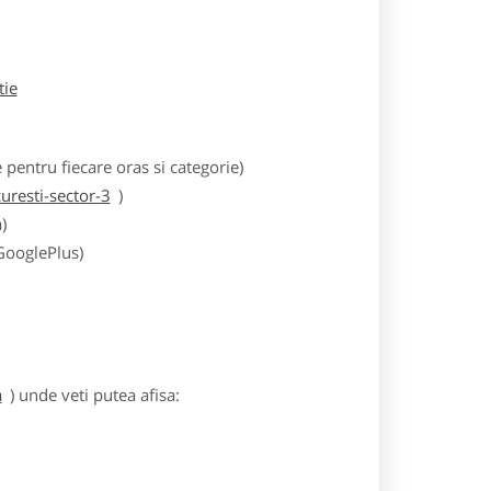
tie
entru fiecare oras si categorie)
resti-sector-3
)
)
 GooglePlus)
a
) unde veti putea afisa: