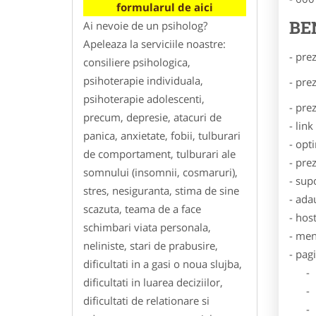
formularul de aici
BE
Ai nevoie de un psiholog?
Apeleaza la serviciile noastre:
- pre
consiliere psihologica,
psihoterapie individuala,
- pre
psihoterapie adolescenti,
- pre
precum, depresie, atacuri de
- lin
panica, anxietate, fobii, tulburari
- opt
de comportament, tulburari ale
- pre
somnului (insomnii, cosmaruri),
- sup
stres, nesiguranta, stima de sine
- ada
scazuta, teama de a face
- hos
schimbari viata personala,
- men
neliniste, stari de prabusire,
- pag
dificultati in a gasi o noua slujba,
- Dat
dificultati in luarea deciziilor,
- De
dificultati de relationare si
- Lo