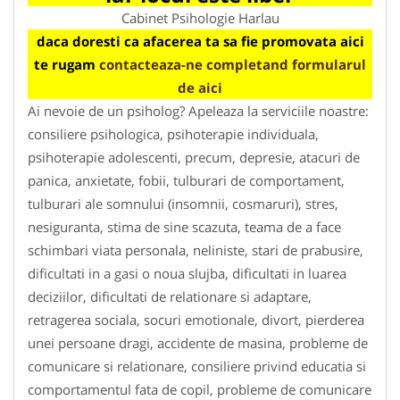
Cabinet Psihologie Harlau
daca doresti ca afacerea ta sa fie promovata aici
te rugam
contacteaza-ne completand formularul
de aici
Ai nevoie de un psiholog? Apeleaza la serviciile noastre:
consiliere psihologica, psihoterapie individuala,
psihoterapie adolescenti, precum, depresie, atacuri de
panica, anxietate, fobii, tulburari de comportament,
tulburari ale somnului (insomnii, cosmaruri), stres,
nesiguranta, stima de sine scazuta, teama de a face
schimbari viata personala, neliniste, stari de prabusire,
dificultati in a gasi o noua slujba, dificultati in luarea
deciziilor, dificultati de relationare si adaptare,
retragerea sociala, socuri emotionale, divort, pierderea
unei persoane dragi, accidente de masina, probleme de
comunicare si relationare, consiliere privind educatia si
comportamentul fata de copil, probleme de comunicare