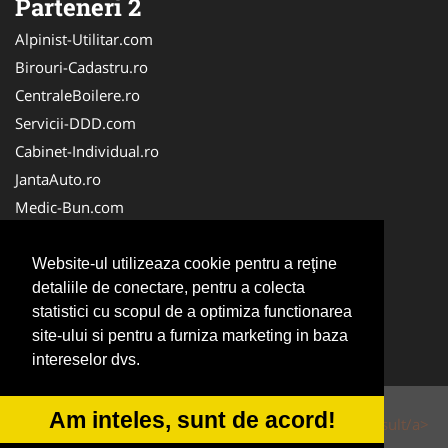
Parteneri 2
Alpinist-Utilitar.com
Birouri-Cadastru.ro
CentraleBoilere.ro
Servicii-DDD.com
Cabinet-Individual.ro
JantaAuto.ro
Medic-Bun.com
NonStopDeschis.ro
Apicultorul.com
Website-ul utilizeaza cookie pentru a reţine
detaliile de conectare, pentru a colecta
CentruInchirieri.ro
statistici cu scopul de a optimiza functionarea
Oftalmologul.ro
site-ului si pentru a furniza marketing in baza
Stomatologul.com
intereselor dvs.
Am inteles, sunt de acord!
© 2014-2026 Powered by
VilonMedia
&
Tokaido Consult/a>