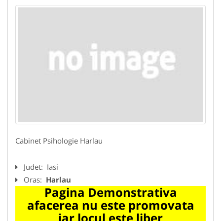
Cabinet Psihologie Harlau
Judet:
Iasi
Oras:
Harlau
Pagina Demonstrativa
afacerea nu este promovata
iar locul este liber