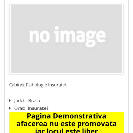
Cabinet Psihologie Insuratei
Judet:
Braila
Oras:
Insuratei
Pagina Demonstrativa
afacerea nu este promovata
iar locul este liber