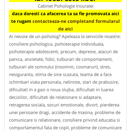
Cabinet Psihologie Insuratei
daca doresti ca afacerea ta sa fie promovata aici
te rugam
contacteaza-ne completand formularul
de aici
Ai nevoie de un psiholog? Apeleaza la serviciile noastre:
consiliere psihologica, psihoterapie individuala,
psihoterapie adolescenti, precum, depresie, atacuri de
panica, anxietate, fobii, tulburari de comportament,
tulburari ale somnului (insomnii, cosmaruri), stres,
nesiguranta, stima de sine scazuta, teama de a face
schimbari viata personala, neliniste, stari de prabusire,
dificultati in a gasi o noua slujba, dificultati in luarea
deciziilor, dificultati de relationare si adaptare,
retragerea sociala, socuri emotionale, divort, pierderea
unei persoane dragi, accidente de masina, probleme de
comunicare si relationare, consiliere privind educatia si
comportamentul fata de copil, probleme de comunicare