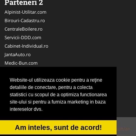
Parteneri 2
Alpinist-Utilitar.com
Birouri-Cadastru.ro
CentraleBoilere.ro
Servicii-DDD.com
Cabinet-Individual.ro
JantaAuto.ro
Medic-Bun.com
NonStopDeschis.ro
Apicultorul.com
Website-ul utilizeaza cookie pentru a reţine
detaliile de conectare, pentru a colecta
CentruInchirieri.ro
statistici cu scopul de a optimiza functionarea
Oftalmologul.ro
site-ului si pentru a furniza marketing in baza
Stomatologul.com
intereselor dvs.
Am inteles, sunt de acord!
© 2014-2026 Powered by
VilonMedia
&
Tokaido Consult/a>