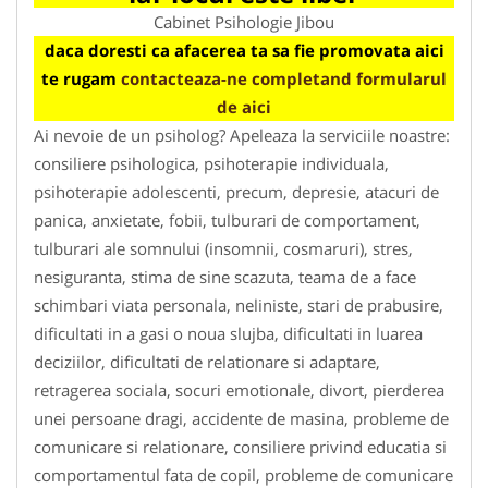
Cabinet Psihologie Jibou
daca doresti ca afacerea ta sa fie promovata aici
te rugam
contacteaza-ne completand formularul
de aici
Ai nevoie de un psiholog? Apeleaza la serviciile noastre:
consiliere psihologica, psihoterapie individuala,
psihoterapie adolescenti, precum, depresie, atacuri de
panica, anxietate, fobii, tulburari de comportament,
tulburari ale somnului (insomnii, cosmaruri), stres,
nesiguranta, stima de sine scazuta, teama de a face
schimbari viata personala, neliniste, stari de prabusire,
dificultati in a gasi o noua slujba, dificultati in luarea
deciziilor, dificultati de relationare si adaptare,
retragerea sociala, socuri emotionale, divort, pierderea
unei persoane dragi, accidente de masina, probleme de
comunicare si relationare, consiliere privind educatia si
comportamentul fata de copil, probleme de comunicare