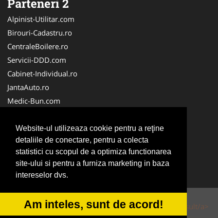
Parteneri 2
Alpinist-Utilitar.com
Birouri-Cadastru.ro
CentraleBoilere.ro
Servicii-DDD.com
Cabinet-Individual.ro
JantaAuto.ro
Medic-Bun.com
NonStopDeschis.ro
Apicultorul.com
Website-ul utilizeaza cookie pentru a reţine
detaliile de conectare, pentru a colecta
CentruInchirieri.ro
statistici cu scopul de a optimiza functionarea
Oftalmologul.ro
site-ului si pentru a furniza marketing in baza
Stomatologul.com
intereselor dvs.
Am inteles, sunt de acord!
© 2014-2026 Powered by
VilonMedia
&
Tokaido Consult/a>