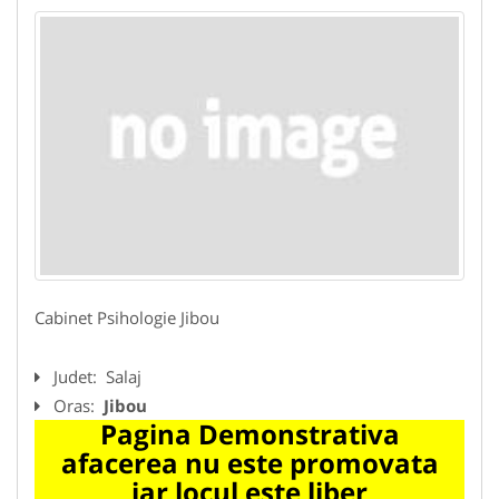
Cabinet Psihologie Jibou
Judet:
Salaj
Oras:
Jibou
Pagina Demonstrativa
afacerea nu este promovata
iar locul este liber