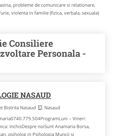
masina, probleme de comunicare si relationare,
ie, violenta in familie (fizica, verbala, sexuala)
ie Consiliere
zvoltare Personala -
LOGIE NASAUD
et Bistrita Nasaud
Nasaud
maria0740.779.504ProgramLuni – Vineri:
ca: InchisDespre noiSunt Anamaria Borsa,
ian, psiholog in Psihologia Muncii si