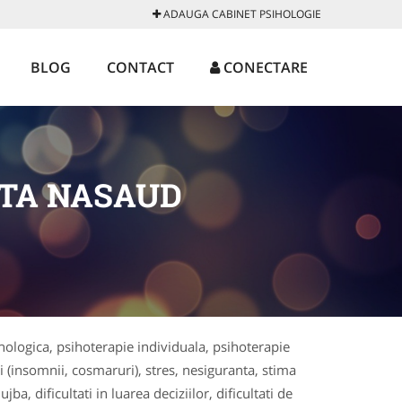
ADAUGA CABINET PSIHOLOGIE
BLOG
CONTACT
CONECTARE
ITA NASAUD
ihologica, psihoterapie individuala, psihoterapie
 (insomnii, cosmaruri), stres, nesiguranta, stima
ba, dificultati in luarea deciziilor, dificultati de