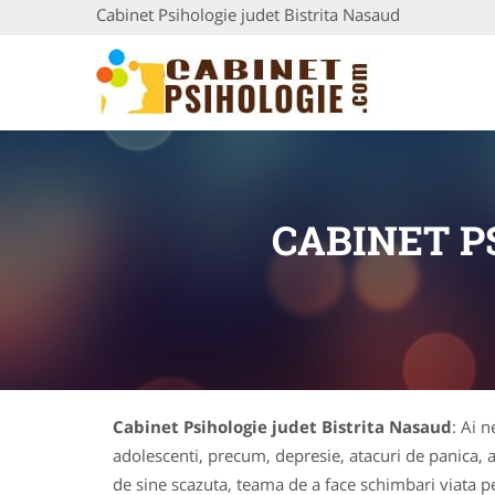
Cabinet Psihologie judet Bistrita Nasaud
CABINET P
Cabinet Psihologie judet Bistrita Nasaud
: Ai 
adolescenti, precum, depresie, atacuri de panica, a
de sine scazuta, teama de a face schimbari viata perso