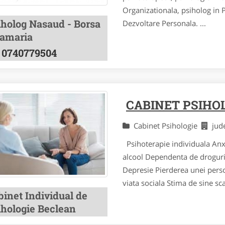
Organizationala, psiholog in P
iholog Nasaud - Borsa
Dezvoltare Personala. ...
amaria
0740779504
CABINET PSIHO
Cabinet Psihologie
jud
Psihoterapie individuala Anxi
alcool Dependenta de drogur
Depresie Pierderea unei perso
viata sociala Stima de sine sc
binet Individual de
ihologie Beclean