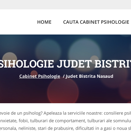
HOME
CAUTA CABINET PSIHOLOGIE
SIHOLOGIE JUDET BISTR
Cabinet Psihologie
/
Judet Bistrita Nasaud
nevoie de un psiholog? Apeleaza la serviciile noastre: consiliere ps
nxietate, fobii, tulburari de comportament, tulburari ale somnului
nala, neliniste, stari de prabusire, dificultati in a gasi o noua sluj