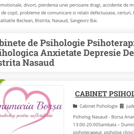
i emotionale, divort, pierderea unei persoane dragi, accidente de 
e copil, probleme de comunicare si relatii defectuoase, certuri, fur
alitatile Beclean, Bistrita, Nasaud, Sangeorz Bai.
binete de Psihologie Psihoterap
ihologica Anxietate Depresie De
strita Nasaud
CABINET PSIHO
Cabinet Psihologie
jud
Psiholog Nasaud - Borsa Ana
13:00-20:00Sambata – Dumini
psihoterapeut, psiholog clinic