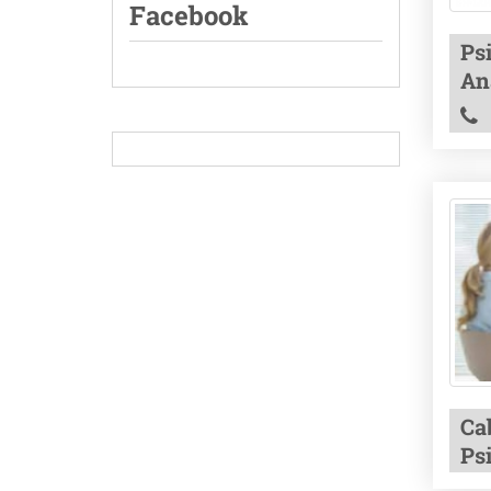
Facebook
Ps
An
Ca
Ps