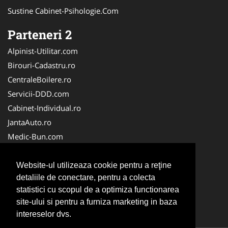
Sustine Cabinet-Psihologie.Com
Parteneri 2
Alpinist-Utilitar.com
Birouri-Cadastru.ro
CentraleBoilere.ro
Servicii-DDD.com
Cabinet-Individual.ro
JantaAuto.ro
Medic-Bun.com
NonStopDeschis.ro
Apicultorul.com
Website-ul utilizeaza cookie pentru a reţine
detaliile de conectare, pentru a colecta
CentruInchirieri.ro
statistici cu scopul de a optimiza functionarea
Oftalmologul.ro
site-ului si pentru a furniza marketing in baza
Stomatologul.com
intereselor dvs.