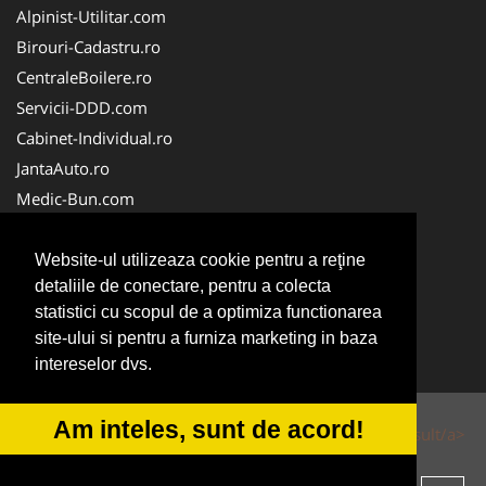
Alpinist-Utilitar.com
Birouri-Cadastru.ro
CentraleBoilere.ro
Servicii-DDD.com
Cabinet-Individual.ro
JantaAuto.ro
Medic-Bun.com
NonStopDeschis.ro
Apicultorul.com
Website-ul utilizeaza cookie pentru a reţine
detaliile de conectare, pentru a colecta
CentruInchirieri.ro
statistici cu scopul de a optimiza functionarea
Oftalmologul.ro
site-ului si pentru a furniza marketing in baza
Stomatologul.com
intereselor dvs.
Am inteles, sunt de acord!
© 2014-2026 Powered by
VilonMedia
&
Tokaido Consult/a>
-
ANPC
SOL