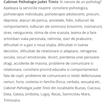
Cabinet Psihologie judet Timis
: Ai nevoie de un psiholog?
Apeleaza la serviciile noastre: consiliere psihologica,
psihoterapie individuala, psihoterapie adolescenti, precum,
depresie, atacuri de panica, anxietate, fobii, tulburari de
comportament, tulburari ale somnului (insomnii, cosmaruri),
stres, nesiguranta, stima de sine scazuta, teama de a face
schimbari viata personala, neliniste, stari de prabusire,
dificultati in a gasi o noua slujba, dificultati in luarea
deciziilor, dificultati de relationare si adaptare, retragerea
sociala, socuri emotionale, divort, pierderea unei persoane
dragi, accidente de masina, probleme de comunicare si
relationare, consiliere privind educatia si comportamentul
fata de copil, probleme de comunicare si relatii defectuoase,
certuri, furie, violenta in familie (fizica, verbala, sexuala) etc..
Cabinet Psihologie judet Timis
din localitatile Buzias, Ciacova,
Deta, Gataia, Jimbolia, Lugoj, Recas, Sannicolau Mare,
Timisoara.