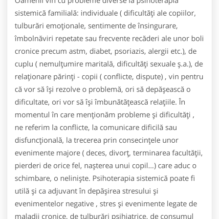
sistemică familială: individuale ( dificultăţi ale copiilor,
tulburări emoţionale, sentimente de însingurare,
îmbolnăviri repetate sau frecvente recăderi ale unor boli
cronice precum astm, diabet, psoriazis, alergii etc.), de
cuplu ( nemulţumire maritală, dificultăţi sexuale ş.a.), de
relaţionare părinţi - copii ( conflicte, dispute) , vin pentru
că vor să îşi rezolve o problemă, ori să depăşească o
dificultate, ori vor să îşi îmbunătăţească relaţiile. În
momentul în care menţionăm probleme şi dificultăţi ,
ne referim la conflicte, la comunicare dificilă sau
disfuncţională, la trecerea prin consecinţele unor
evenimente majore ( deces, divorţ, terminarea facultăţii,
pierderi de orice fel, naşterea unui copil…) care aduc o
schimbare, o nelinişte. Psihoterapia sistemică poate fi
utilă şi ca adjuvant în depăşirea stresului şi
evenimentelor negative , stres şi evenimente legate de
maladii cronice, de tulburări psihiatrice, de consumul