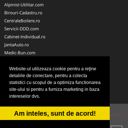
Alpinist-Utilitar.com
Birouri-Cadastru.ro
CentraleBoilere.ro
Servicii-DDD.com
Cabinet-Individual.ro
JantaAuto.ro
Medic-Bun.com
NonStopDeschis.ro
Apicultorul.com
Website-ul utilizeaza cookie pentru a reţine
detaliile de conectare, pentru a colecta
CentruInchirieri.ro
statistici cu scopul de a optimiza functionarea
Oftalmologul.ro
site-ului si pentru a furniza marketing in baza
Stomatologul.com
intereselor dvs.
Am inteles, sunt de acord!
© 2014-2026 Powered by
VilonMedia
&
Tokaido Consult/a>
-
ANPC
SOL