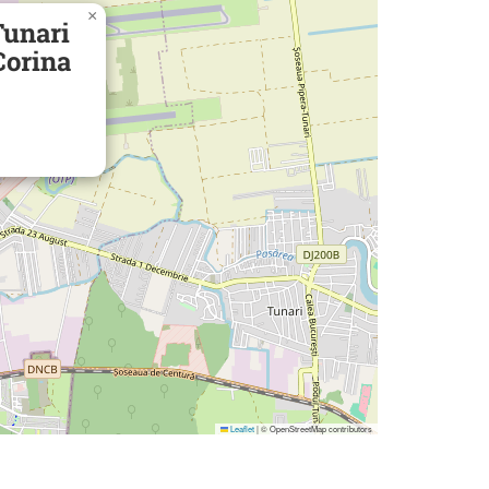
×
Tunari
Corina
Leaflet
|
© OpenStreetMap contributors