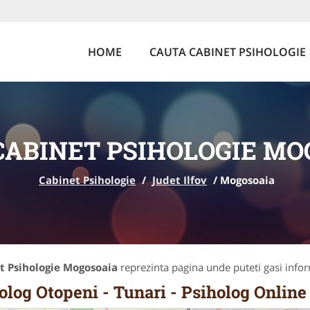
HOME
CAUTA CABINET PSIHOLOGIE
CABINET PSIHOLOGIE MO
Cabinet Psihologie
/
Judet Ilfov
/
Mogosoaia
t Psihologie Mogosoaia
reprezinta pagina unde puteti gasi info
olog Otopeni - Tunari - Psiholog Onlin