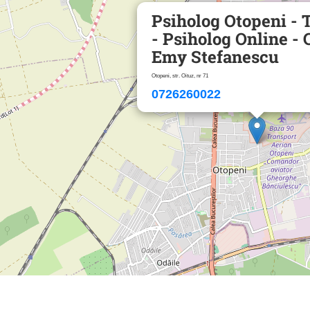
Psiholog Otopeni - 
- Psiholog Online - 
Emy Stefanescu
Otopeni, str. Oituz, nr 71
0726260022