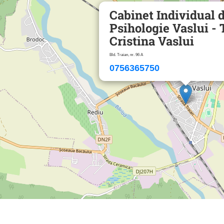
Cabinet Individual 
Psihologie Vaslui -
Cristina Vaslui
Bld. Traian, nr. 96 A
0756365750