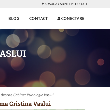
ADAUGA CABINET PSIHOLOGIE
BLOG
CONTACT
CONECTARE
ASLUI
i despre
Cabinet Psihologie Vaslui
.
oma Cristina Vaslui