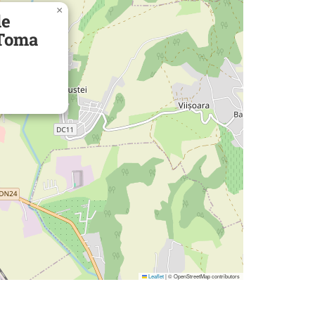
×
de
 Toma
Leaflet
|
© OpenStreetMap contributors