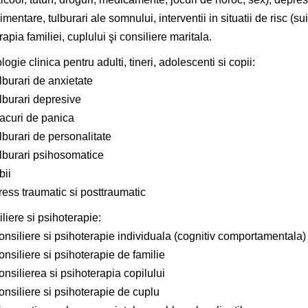
imentare, tulburari ale somnului, interventii in situatii de risc (sui
rapia familiei, cuplului şi consiliere maritala.
logie clinica pentru adulti, tineri, adolescenti si copii:
lburari de anxietate
lburari depresive
tacuri de panica
lburari de personalitate
ulburari psihosomatice
bii
ress traumatic si posttraumatic
liere si psihoterapie:
onsiliere si psihoterapie individuala (cognitiv comportamentala)
nsiliere si psihoterapie de familie
nsilierea si psihoterapia copilului
onsiliere si psihoterapie de cuplu