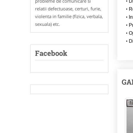
probleme de comunicare si
Di
relatii defectuoase, certuri, furie,
Re
violenta in familie (fizica, verbala,
I
sexuala) etc.
P
Op
Di
Facebook
GA