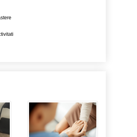
astere
ivitati