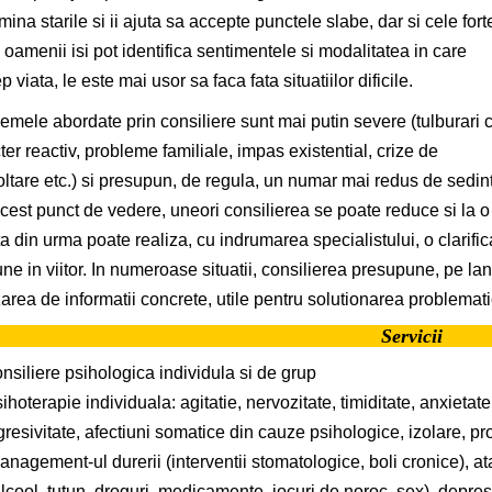
mina starile si ii ajuta sa accepte punctele slabe, dar si cele fort
oamenii isi pot identifica sentimentele si modalitatea in care
 viata, le este mai usor sa faca fata situatiilor dificile.
emele abordate prin consiliere sunt mai putin severe (tulburari 
ter reactiv, probleme familiale, impas existential, crize de
ltare etc.) si presupun, de regula, un numar mai redus de sedin
cest punct de vedere, uneori consilierea se poate reduce si la o s
a din urma poate realiza, cu indrumarea specialistului, o clarificar
ne in viitor. In numeroase situatii, consilierea presupune, pe lan
zarea de informatii concrete, utile pentru solutionarea problematic
Servicii
nsiliere psihologica individula si de grup
ihoterapie individuala: agitatie, nervozitate, timiditate, anxietate
gresivitate, afectiuni somatice din cauze psihologice, izolare, p
anagement-ul durerii (interventii stomatologice, boli cronice), at
alcool, tutun, droguri, medicamente, jocuri de noroc, sex), depresi