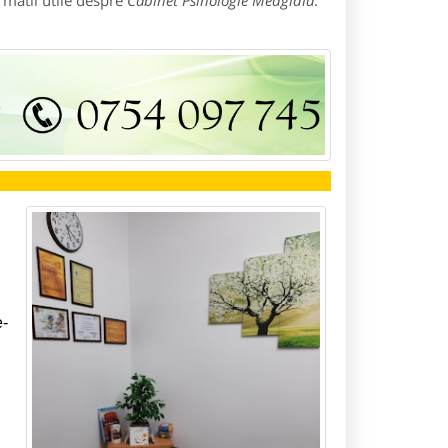
rmatii utile despre
Cabinet Psihologie Medgidia
:
e-