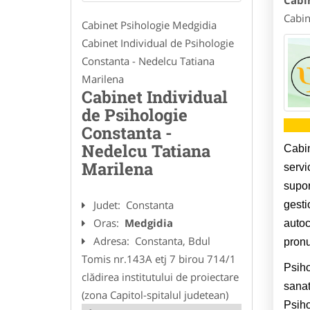
Cabi
Cabin
Cabinet Psihologie Medgidia
Cabinet Individual de Psihologie
Constanta - Nedelcu Tatiana
Marilena
Cabinet Individual
de Psihologie
Constanta -
Nedelcu Tatiana
Cabin
Marilena
servi
supor
Judet:
Constanta
gesti
Oras:
Medgidia
autoc
Adresa:
Constanta, Bdul
pronu
Tomis nr.143A etj 7 birou 714/1
Psiho
clădirea institutului de proiectare
sanat
(zona Capitol-spitalul judetean)
Psiho