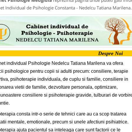
net Psihologie Medgidia
reprezinta pagina unde puteti gasi info
et Individual de Psihologie Constanta - Nedelcu Tatiana Marilena.
Despre Noi
et individual Psihologie Nedelcu Tatiana Marilena va ofera
cii psihologice pentru copii si adulti precum: consiliere, terapie
tiva, psihoterapie individuala, de cuplu si familie, consiliere in
onarea vietii de familie, dezvoltare personala, optimizare,
unoastere consiliere si psihoterapie gravide, tulburari de vorbir
ntie.
terapia consta intr-o serie de tehnici care au ca scop tratarea
atii mentale, emotionale, precum si unele afectiuni psihiatrice.
terapia ajuta pacientul sa inteleaga care sunt factorii ce le