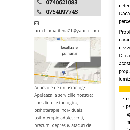
0740621083
deter
0754097745
Daca 
percep
nedelcumarilena71@yahoo.com
Probl
carac
dezvo
Din a
acest
propu
furni
Ai nevoie de un psiholog?
Apeleaza la serviciile noastre:
co
consiliere psihologica,
ps
psihoterapie individuala,
a
psihoterapie adolescenti,
m
precum, depresie, atacuri de
(