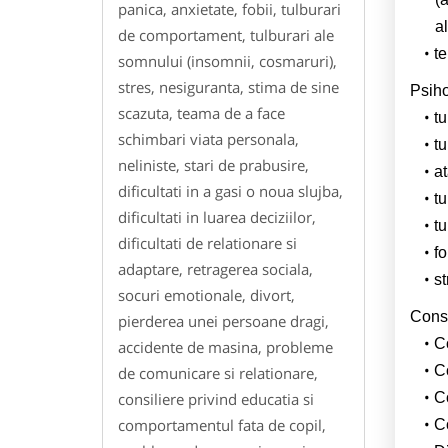
panica, anxietate, fobii, tulburari
al
de comportament, tulburari ale
te
somnului (insomnii, cosmaruri),
stres, nesiguranta, stima de sine
Psiho
scazuta, teama de a face
tu
schimbari viata personala,
tu
neliniste, stari de prabusire,
a
dificultati in a gasi o noua slujba,
tu
dificultati in luarea deciziilor,
t
dificultati de relationare si
fo
adaptare, retragerea sociala,
st
socuri emotionale, divort,
Consi
pierderea unei persoane dragi,
C
accidente de masina, probleme
Co
de comunicare si relationare,
consiliere privind educatia si
Co
comportamentul fata de copil,
C