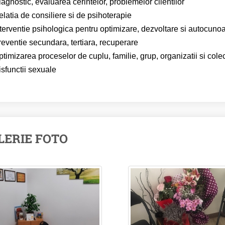
agnostic, evaluarea cerintelor, problemelor clientilor
latia de consiliere si de psihoterapie
nterventie psihologica pentru optimizare, dezvoltare si autocuno
reventie secundara, tertiara, recuperare
timizarea proceselor de cuplu, familie, grup, organizatii si colect
sfunctii sexuale
LERIE FOTO