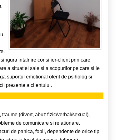
e.
cu
te.
ingura intalnire consilier-client prin care
e a situatiei sale si a scopurilor pe care si le
ga suportul emotional oferit de psiholog si
ii prezente a clientului.
, traume (divort, abuz fizic/verbal/sexual),
robleme de comunicare si relationare,
acuri de panica, fobii, dependente de orice tip
e, stres la locul de munca, tulburari