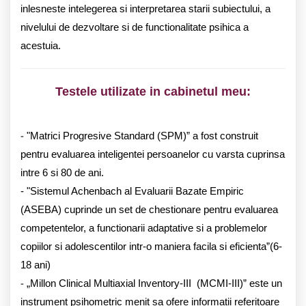
inlesneste intelegerea si interpretarea starii subiectului, a
nivelului de dezvoltare si de functionalitate psihica a
acestuia.
Testele utilizate in cabinetul meu:
-
"Matrici Progresive Standard (SPM)” a fost construit
pentru evaluarea inteligentei persoanelor cu varsta cuprinsa
intre 6 si 80 de ani.
- "Sistemul Achenbach al Evaluarii Bazate Empiric
(ASEBA) cuprinde un set de chestionare pentru evaluarea
competentelor, a functionarii adaptative si a problemelor
copiilor si adolescentilor intr-o maniera facila si eficienta”(6-
18 ani)
-
„Millon Clinical Multiaxial Inventory-III (MCMI-III)” este un
instrument psihometric menit sa ofere informatii referitoare