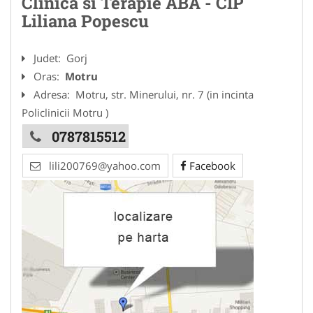
Clinica si Terapie ABA - CIP
Liliana Popescu
Judet:
Gorj
Oras:
Motru
Adresa:
Motru, str. Minerului, nr. 7 (in incinta
Policlinicii Motru )
0787815512
lili200769@yahoo.com
Facebook