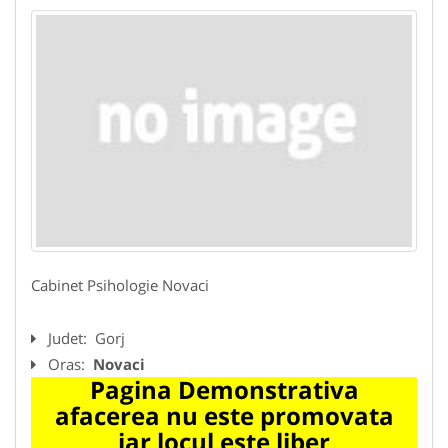
Cabinet Psihologie Novaci
Judet:
Gorj
Oras:
Novaci
Pagina Demonstrativa
afacerea nu este promovata
iar locul este liber