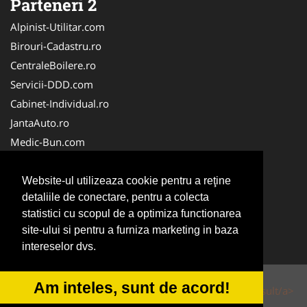
Parteneri 2
Alpinist-Utilitar.com
Birouri-Cadastru.ro
CentraleBoilere.ro
Servicii-DDD.com
Cabinet-Individual.ro
JantaAuto.ro
Medic-Bun.com
NonStopDeschis.ro
Apicultorul.com
Website-ul utilizeaza cookie pentru a reţine
detaliile de conectare, pentru a colecta
CentruInchirieri.ro
statistici cu scopul de a optimiza functionarea
Oftalmologul.ro
site-ului si pentru a furniza marketing in baza
Stomatologul.com
intereselor dvs.
Am inteles, sunt de acord!
© 2014-2026 Powered by
VilonMedia
&
Tokaido Consult/a>