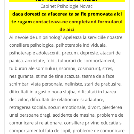
Cabinet Psihologie Novaci
daca doresti ca afacerea ta sa fie promovata aici
te rugam
contacteaza-ne completand formularul
de aici
Ai nevoie de un psiholog? Apeleaza la serviciile noastre:
consiliere psihologica, psihoterapie individuala,
psihoterapie adolescenti, precum, depresie, atacuri de
panica, anxietate, fobii, tulburari de comportament,
tulburari ale somnului (insomnii, cosmaruri), stres,
nesiguranta, stima de sine scazuta, teama de a face
schimbari viata personala, neliniste, stari de prabusire,
dificultati in a gasi o noua slujba, dificultati in luarea
deciziilor, dificultati de relationare si adaptare,
retragerea sociala, socuri emotionale, divort, pierderea
unei persoane dragi, accidente de masina, probleme de
comunicare si relationare, consiliere privind educatia si
comportamentul fata de copil, probleme de comunicare