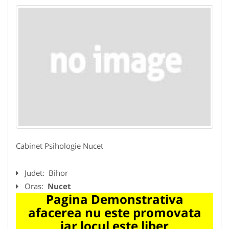
Cabinet Psihologie Nucet
Judet:
Bihor
Oras:
Nucet
Pagina Demonstrativa
afacerea nu este promovata
iar locul este liber