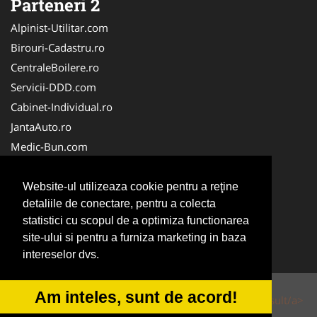
Parteneri 2
Alpinist-Utilitar.com
Birouri-Cadastru.ro
CentraleBoilere.ro
Servicii-DDD.com
Cabinet-Individual.ro
JantaAuto.ro
Medic-Bun.com
NonStopDeschis.ro
Apicultorul.com
Website-ul utilizeaza cookie pentru a reţine
detaliile de conectare, pentru a colecta
CentruInchirieri.ro
statistici cu scopul de a optimiza functionarea
Oftalmologul.ro
site-ului si pentru a furniza marketing in baza
Stomatologul.com
intereselor dvs.
Am inteles, sunt de acord!
© 2014-2026 Powered by
VilonMedia
&
Tokaido Consult/a>