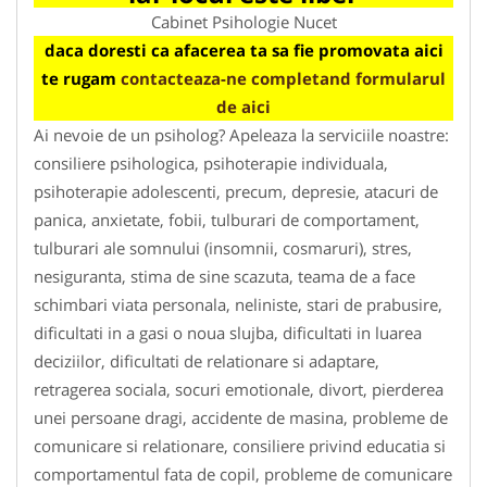
Cabinet Psihologie Nucet
daca doresti ca afacerea ta sa fie promovata aici
te rugam
contacteaza-ne completand formularul
de aici
Ai nevoie de un psiholog? Apeleaza la serviciile noastre:
consiliere psihologica, psihoterapie individuala,
psihoterapie adolescenti, precum, depresie, atacuri de
panica, anxietate, fobii, tulburari de comportament,
tulburari ale somnului (insomnii, cosmaruri), stres,
nesiguranta, stima de sine scazuta, teama de a face
schimbari viata personala, neliniste, stari de prabusire,
dificultati in a gasi o noua slujba, dificultati in luarea
deciziilor, dificultati de relationare si adaptare,
retragerea sociala, socuri emotionale, divort, pierderea
unei persoane dragi, accidente de masina, probleme de
comunicare si relationare, consiliere privind educatia si
comportamentul fata de copil, probleme de comunicare