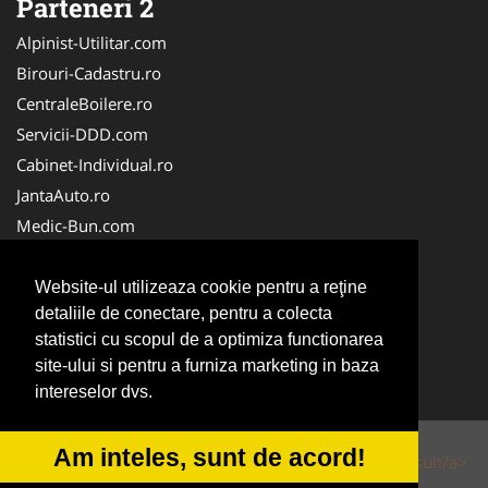
Parteneri 2
Alpinist-Utilitar.com
Birouri-Cadastru.ro
CentraleBoilere.ro
Servicii-DDD.com
Cabinet-Individual.ro
JantaAuto.ro
Medic-Bun.com
NonStopDeschis.ro
Apicultorul.com
Website-ul utilizeaza cookie pentru a reţine
detaliile de conectare, pentru a colecta
CentruInchirieri.ro
statistici cu scopul de a optimiza functionarea
Oftalmologul.ro
site-ului si pentru a furniza marketing in baza
Stomatologul.com
intereselor dvs.
Am inteles, sunt de acord!
© 2014-2026 Powered by
VilonMedia
&
Tokaido Consult/a>