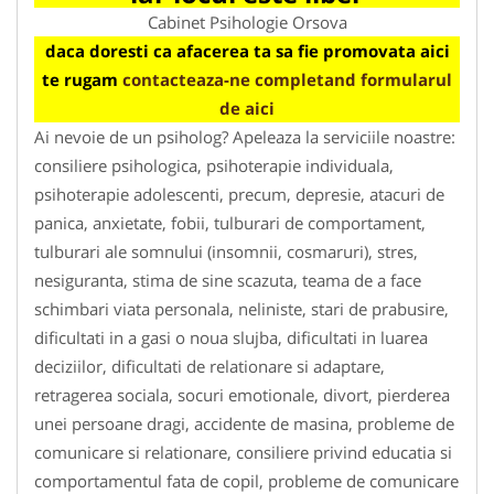
Cabinet Psihologie Orsova
daca doresti ca afacerea ta sa fie promovata aici
te rugam
contacteaza-ne completand formularul
de aici
Ai nevoie de un psiholog? Apeleaza la serviciile noastre:
consiliere psihologica, psihoterapie individuala,
psihoterapie adolescenti, precum, depresie, atacuri de
panica, anxietate, fobii, tulburari de comportament,
tulburari ale somnului (insomnii, cosmaruri), stres,
nesiguranta, stima de sine scazuta, teama de a face
schimbari viata personala, neliniste, stari de prabusire,
dificultati in a gasi o noua slujba, dificultati in luarea
deciziilor, dificultati de relationare si adaptare,
retragerea sociala, socuri emotionale, divort, pierderea
unei persoane dragi, accidente de masina, probleme de
comunicare si relationare, consiliere privind educatia si
comportamentul fata de copil, probleme de comunicare