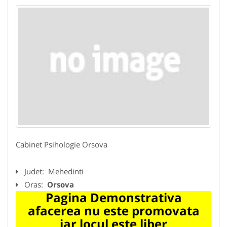
Cabinet Psihologie Orsova
Judet:
Mehedinti
Oras:
Orsova
Pagina Demonstrativa
afacerea nu este promovata
iar locul este liber