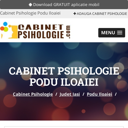
Download GRATUIT aplicatie mobil
Cabinet Psihologie Podu Iloaiei
ADAUGA CABINET PSIHOLOGIE
MENU
CABINET PSIHOLOGIE
PODU ILOAIEI
Cabinet Psihologie
/
Judet Iasi
/
Podu Iloaiei
/