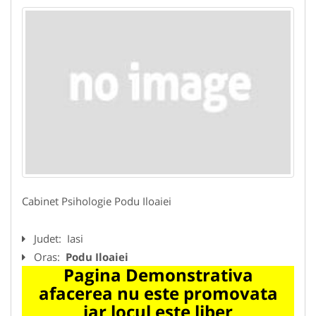
Cabinet Psihologie Podu Iloaiei
Judet:
Iasi
Oras:
Podu Iloaiei
Pagina Demonstrativa
afacerea nu este promovata
iar locul este liber