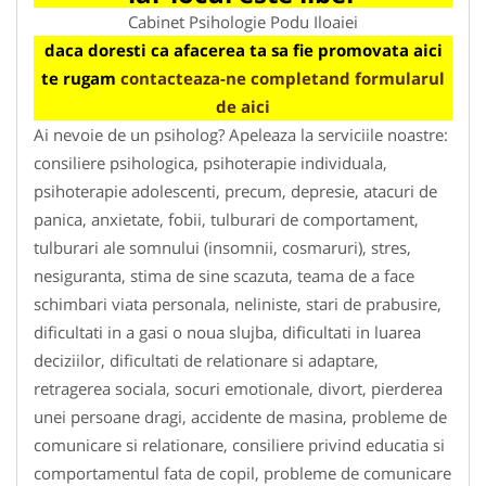
Cabinet Psihologie Podu Iloaiei
daca doresti ca afacerea ta sa fie promovata aici
te rugam
contacteaza-ne completand formularul
de aici
Ai nevoie de un psiholog? Apeleaza la serviciile noastre:
consiliere psihologica, psihoterapie individuala,
psihoterapie adolescenti, precum, depresie, atacuri de
panica, anxietate, fobii, tulburari de comportament,
tulburari ale somnului (insomnii, cosmaruri), stres,
nesiguranta, stima de sine scazuta, teama de a face
schimbari viata personala, neliniste, stari de prabusire,
dificultati in a gasi o noua slujba, dificultati in luarea
deciziilor, dificultati de relationare si adaptare,
retragerea sociala, socuri emotionale, divort, pierderea
unei persoane dragi, accidente de masina, probleme de
comunicare si relationare, consiliere privind educatia si
comportamentul fata de copil, probleme de comunicare