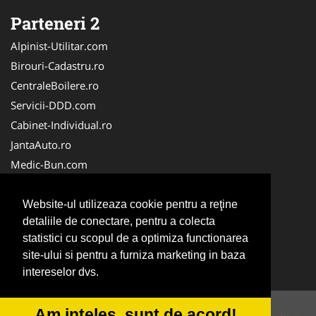
Parteneri 2
Alpinist-Utilitar.com
Birouri-Cadastru.ro
CentraleBoilere.ro
Servicii-DDD.com
Cabinet-Individual.ro
JantaAuto.ro
Medic-Bun.com
NonStopDeschis.ro
Apicultorul.com
Website-ul utilizeaza cookie pentru a reţine
detaliile de conectare, pentru a colecta
CentruInchirieri.ro
statistici cu scopul de a optimiza functionarea
Oftalmologul.ro
site-ului si pentru a furniza marketing in baza
Stomatologul.com
intereselor dvs.
Am inteles, sunt de acord!