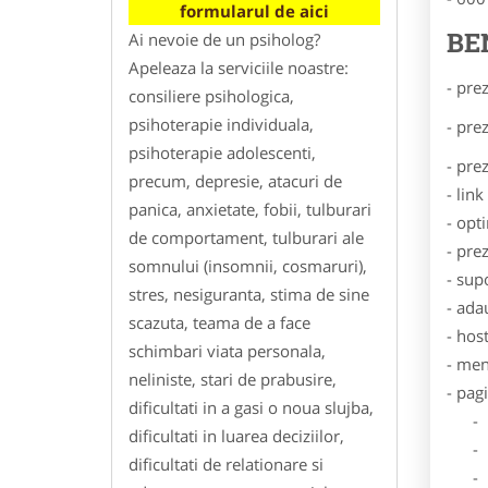
formularul de aici
BE
Ai nevoie de un psiholog?
Apeleaza la serviciile noastre:
- pre
consiliere psihologica,
psihoterapie individuala,
- pre
psihoterapie adolescenti,
- pre
precum, depresie, atacuri de
- lin
panica, anxietate, fobii, tulburari
- opt
de comportament, tulburari ale
- pre
somnului (insomnii, cosmaruri),
- sup
stres, nesiguranta, stima de sine
- ada
scazuta, teama de a face
- hos
schimbari viata personala,
- men
neliniste, stari de prabusire,
- pag
dificultati in a gasi o noua slujba,
- Dat
dificultati in luarea deciziilor,
- De
dificultati de relationare si
- Lo