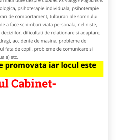
ormatii utile despre
Cabinet Psihologie Pogoanele
.
hologica, psihoterapie individuala, psihoterapie
burari de comportament, tulburari ale somnului
de a face schimbari viata personala, neliniste,
 deciziilor, dificultati de relationare si adaptare,
 dragi, accidente de masina, probleme de
ul fata de copil, probleme de comunicare si
uala) etc.
 promovata iar locul este
ul Cabinet-