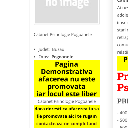
Cabi
Ai ne
adole
(inso
stari 
Cabinet Psihologie Pogoanele
retra
comun
Judet:
Buzau
relati
Oras:
Pogoanele
P
Pagina
Demonstrativa
Pr
afacerea nu este
Ps
promovata
iar locul este liber
PR
Cabinet Psihologie Pogoanele
daca doresti ca afacerea ta sa
- 400
fie promovata aici te rugam
- 500
contacteaza-ne completand
- 600