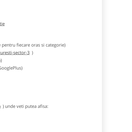
tie
entru fiecare oras si categorie)
resti-sector-3
)
)
 GooglePlus)
a
) unde veti putea afisa: