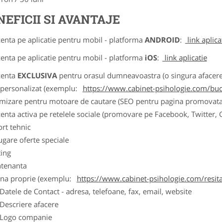
NEFICII SI AVANTAJE
zenta pe aplicatie pentru mobil - platforma
ANDROID
:
link aplica
zenta pe aplicatie pentru mobil - platforma
iOS
:
link aplicatie
zenta
EXCLUSIVA
pentru orasul dumneavoastra (o singura afacere p
k personalizat (exemplu:
https://www.cabinet-psihologie.com/bucu
imizare pentru motoare de cautare (SEO pentru pagina promovata
zenta activa pe retelele sociale (promovare pe Facebook, Twitter,
ort tehnic
ugare oferte speciale
ting
tenanta
ina proprie (exemplu:
https://www.cabinet-psihologie.com/resit
ele de Contact - adresa, telefoane, fax, email, website
scriere afacere
go companie