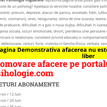
net Psihologie Pogoanele
reprezinta pagina unde puteti gasi inf
voie de un psiholog? Apeleaza la serviciile noastre: consiliere psi
scenti, precum, depresie, atacuri de panica, anxietate, fobii, tul
mnii, cosmaruri), stres, nesiguranta, stima de sine scazuta, teama 
de prabusire, dificultati in a gasi o noua slujba, dificultati in luarea
gerea sociala, socuri emotionale, divort, pierderea unei persoane
icare si relationare, consiliere privind educatia si comportament
i defectuoase, certuri, furie, violenta in familie (fizica, verbala, sex
agina Demonstrativa afacerea nu este
liber
omovare afacere pe portal
ihologie.com
ETURI ABONAMENTE
 ron / 12 luni
 ron / 24 luni
 ron / 36 luni