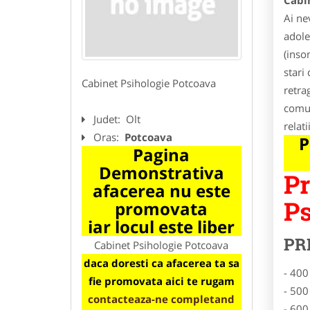
Cabi
Ai ne
adole
(inso
stari 
Cabinet Psihologie Potcoava
retra
comun
Judet:
Olt
relati
Oras:
Potcoava
P
Pagina
Demonstrativa
Pr
afacerea nu este
Ps
promovata
iar locul este liber
PR
Cabinet Psihologie Potcoava
daca doresti ca afacerea ta sa
- 400
fie promovata aici te rugam
- 500
contacteaza-ne completand
- 600