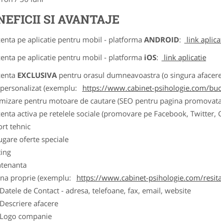
NEFICII SI AVANTAJE
zenta pe aplicatie pentru mobil - platforma
ANDROID
:
link aplica
zenta pe aplicatie pentru mobil - platforma
iOS
:
link aplicatie
zenta
EXCLUSIVA
pentru orasul dumneavoastra (o singura afacere p
k personalizat (exemplu:
https://www.cabinet-psihologie.com/bucu
imizare pentru motoare de cautare (SEO pentru pagina promovata
zenta activa pe retelele sociale (promovare pe Facebook, Twitter,
ort tehnic
ugare oferte speciale
ting
tenanta
ina proprie (exemplu:
https://www.cabinet-psihologie.com/resit
ele de Contact - adresa, telefoane, fax, email, website
scriere afacere
go companie