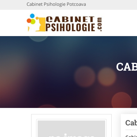
Cabinet Psihologie Potcoava
CAB
Cab