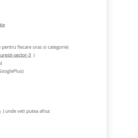
tie
entru fiecare oras si categorie)
resti-sector-3
)
)
 GooglePlus)
a
) unde veti putea afisa: