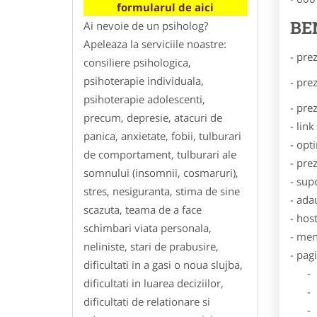
formularul de aici
BE
Ai nevoie de un psiholog?
Apeleaza la serviciile noastre:
- pre
consiliere psihologica,
psihoterapie individuala,
- pre
psihoterapie adolescenti,
- pre
precum, depresie, atacuri de
- lin
panica, anxietate, fobii, tulburari
- opt
de comportament, tulburari ale
- pre
somnului (insomnii, cosmaruri),
- sup
stres, nesiguranta, stima de sine
- ada
scazuta, teama de a face
- hos
schimbari viata personala,
- men
neliniste, stari de prabusire,
- pag
dificultati in a gasi o noua slujba,
- Dat
dificultati in luarea deciziilor,
- De
dificultati de relationare si
- Lo