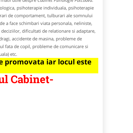
rmatii utile despre
Cabinet Psihologie Potcoava
.
hologica, psihoterapie individuala, psihoterapie
burari de comportament, tulburari ale somnului
de a face schimbari viata personala, neliniste,
 deciziilor, dificultati de relationare si adaptare,
 dragi, accidente de masina, probleme de
ul fata de copil, probleme de comunicare si
uala) etc.
 promovata iar locul este
ul Cabinet-