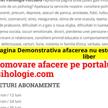
net Psihologie Potcoava
reprezinta pagina unde puteti gasi info
voie de un psiholog? Apeleaza la serviciile noastre: consiliere psi
scenti, precum, depresie, atacuri de panica, anxietate, fobii, tul
mnii, cosmaruri), stres, nesiguranta, stima de sine scazuta, teama 
de prabusire, dificultati in a gasi o noua slujba, dificultati in luarea
gerea sociala, socuri emotionale, divort, pierderea unei persoane
icare si relationare, consiliere privind educatia si comportament
i defectuoase, certuri, furie, violenta in familie (fizica, verbala, sex
agina Demonstrativa afacerea nu este
liber
omovare afacere pe portal
ihologie.com
ETURI ABONAMENTE
 ron / 12 luni
 ron / 24 luni
 ron / 36 luni