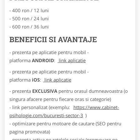
- 400 ron / 12 luni
- 500 ron / 24 luni
- 600 ron / 36 luni
BENEFICII SI AVANTAJE
- prezenta pe aplicatie pentru mobil -
platforma
ANDROID
:
link aplicatie
- prezenta pe aplicatie pentru mobil -
platforma
iOS
:
link aplicatie
- prezenta
EXCLUSIVA
pentru orasul dumneavoastra (o
singura afacere pentru fiecare oras si categorie)
- link personalizat (exemplu:
https://www.cabinet-
psihologie.com/bucuresti-sector-3
)
- optimizare pentru motoare de cautare (SEO pentru
pagina promovata)
- prezenta activa pe retelele sociale (promovare pe