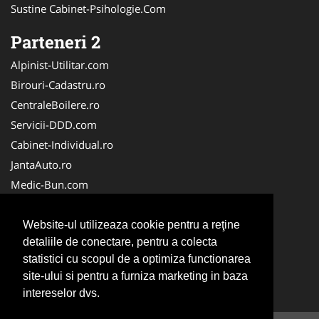
Sustine Cabinet-Psihologie.Com
Parteneri 2
Alpinist-Utilitar.com
Birouri-Cadastru.ro
CentraleBoilere.ro
Servicii-DDD.com
Cabinet-Individual.ro
JantaAuto.ro
Medic-Bun.com
NonStopDeschis.ro
Apicultorul.com
Website-ul utilizeaza cookie pentru a reţine
detaliile de conectare, pentru a colecta
CentruInchirieri.ro
statistici cu scopul de a optimiza functionarea
Oftalmologul.ro
site-ului si pentru a furniza marketing in baza
Stomatologul.com
intereselor dvs.