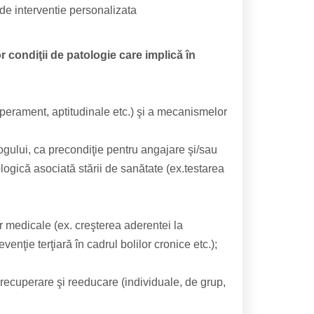
de interventie personalizata
or condiţii de patologie care implică în
mperament, aptitudinale etc.) şi a mecanismelor
ogului, ca precondiţie pentru angajare şi/sau
ogică asociată stării de sanătate (ex.testarea
r medicale (ex. creşterea aderentei la
venţie terţiară în cadrul bolilor cronice etc.);
, recuperare şi reeducare (individuale, de grup,