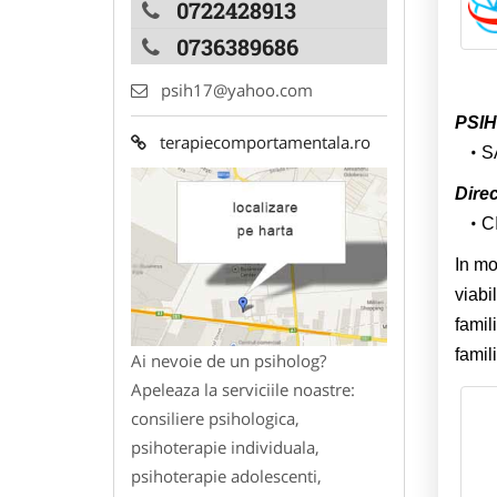
0722428913
0736389686
psih17@yahoo.com
PSIH
terapiecomportamentala.ro
S
Direc
C
In mo
viabi
famil
famil
Ai nevoie de un psiholog?
Apeleaza la serviciile noastre:
consiliere psihologica,
psihoterapie individuala,
psihoterapie adolescenti,