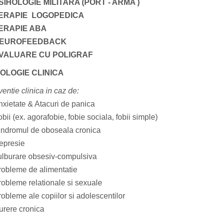
SIHOLOGIE MILITARA (PORT - ARMA )
ERAPIE LOGOPEDICA
ERAPIE ABA
EUROFEEDBACK
VALUARE CU POLIGRAF
OLOGIE CLINICA
ventie clinica in caz de:
nxietate & Atacuri de panica
bii (ex. agorafobie, fobie sociala, fobii simple)
indromul de oboseala cronica
epresie
ulburare obsesiv-compulsiva
robleme de alimentatie
robleme relationale si sexuale
obleme ale copiilor si adolescentilor
urere cronica