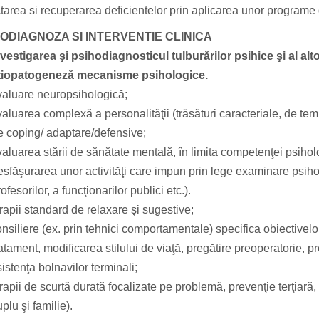
tarea si recuperarea deficientelor prin aplicarea unor programe 
ODIAGNOZA SI INTERVENTIE CLINICA
nvestigarea şi psihodiagnosticul tulburărilor psihice şi al alt
tiopatogeneză mecanisme psihologice.
valuare neuropsihologică;
aluarea complexă a personalităţii (trăsături caracteriale, de te
e coping/ adaptare/defensive;
aluarea stării de sănătate mentală, în limita competenţei psihol
esfăşurarea unor activităţi care impun prin lege examinare psihol
ofesorilor, a funcţionarilor publici etc.).
rapii standard de relaxare şi sugestive;
nsiliere (ex. prin tehnici comportamentale) specifica obiectivelo
atament, modificarea stilului de viaţă, pregătire preoperatorie, pre
istenţa bolnavilor terminali;
rapii de scurtă durată focalizate pe problemă, prevenţie terţiară
plu şi familie).