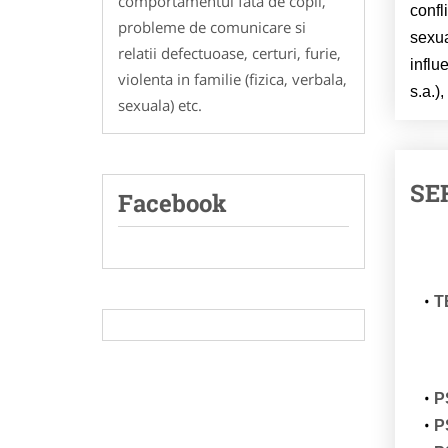
comportamentul fata de copil,
confl
probleme de comunicare si
sexua
relatii defectuoase, certuri, furie,
influ
violenta in familie (fizica, verbala,
s.a.),
sexuala) etc.
SE
Facebook
T
P
P