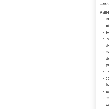
corec
PSIH
i
e
e
ev
d
ev
d
pr
te
co
tr
as
te
cu