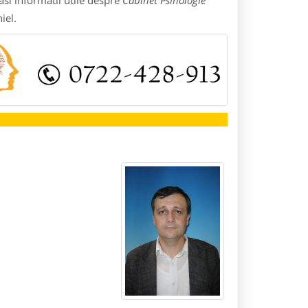
si informatii utile despre
Cabinet Psihologie
iel.