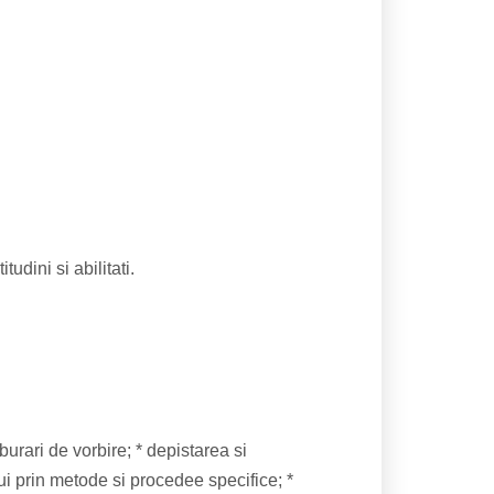
udini si abilitati.
burari de vorbire; * depistarea si
ui prin metode si procedee specifice; *