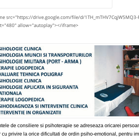
ame src="https://drive.google.com/file/d/1TH_mTHV7CqjW5MQ3
t="480" allow="autoplay"></iframe>
tele de consiliere si psihoterapie se adreseaza oricarei persoa
 cu privire la orice dificultati de ordin psiho-emotional, pentru imbu