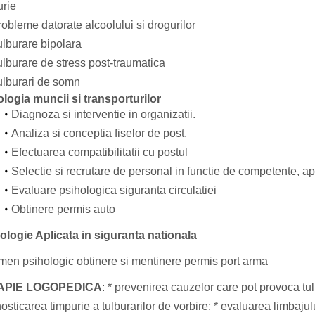
urie
obleme datorate alcoolului si drogurilor
ulburare bipolara
ulburare de stress post-traumatica
ulburari de somn
logia muncii si transporturilor
Diagnoza si interventie in organizatii.
Analiza si conceptia fiselor de post.
Efectuarea compatibilitatii cu postul
Selectie si recrutare de personal in functie de competente, aptit
Evaluare psihologica siguranta circulatiei
Obtinere permis auto
ologie Aplicata in siguranta nationala
men psihologic obtinere si mentinere permis port arma
APIE LOGOPEDICA
: * prevenirea cauzelor care pot provoca tul
osticarea timpurie a tulburarilor de vorbire; * evaluarea limbajul