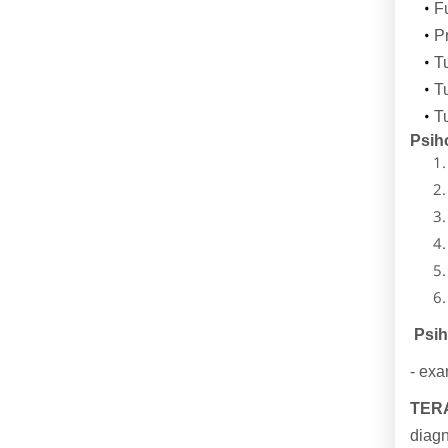
F
Pr
T
T
T
Psiho
Psih
- exa
TER
diagn