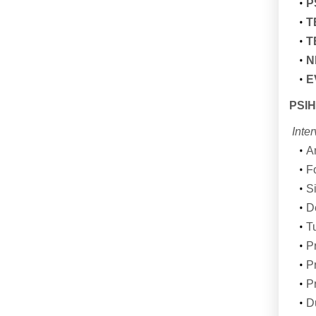
P
T
T
N
E
PSIH
Inter
A
Fo
S
D
T
P
P
Pr
D