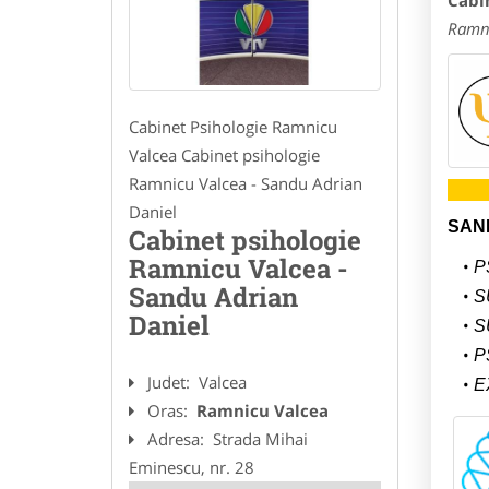
Cabi
Ramni
Cabinet Psihologie Ramnicu
Valcea Cabinet psihologie
Ramnicu Valcea - Sandu Adrian
Daniel
SAN
Cabinet psihologie
Ramnicu Valcea -
P
Sandu Adrian
S
Daniel
S
P
Judet:
Valcea
E
Oras:
Ramnicu Valcea
Adresa:
Strada Mihai
Eminescu, nr. 28